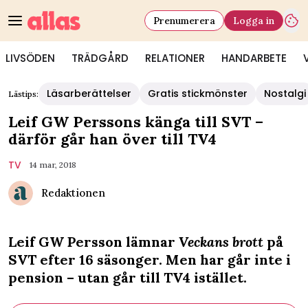
Prenumerera
Logga in
LIVSÖDEN
TRÄDGÅRD
RELATIONER
HANDARBETE
Läsarberättelser
Gratis stickmönster
Nostalgi
Lästips:
Leif GW Perssons känga till SVT –
därför går han över till TV4
TV
14 mar, 2018
Redaktionen
Leif GW Persson lämnar
Veckans brott
på
SVT efter 16 säsonger. Men har går inte i
pension – utan går till TV4 istället.