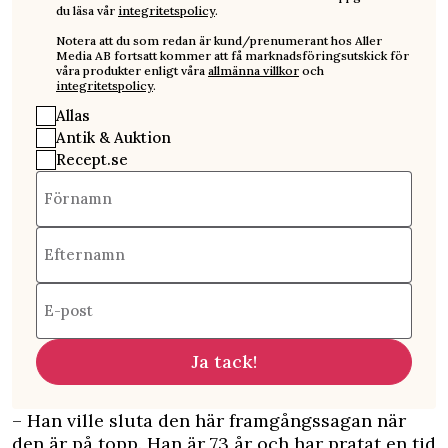
du läsa vår
integritetspolicy
.
Notera att du som redan är kund/prenumerant hos Aller
Media AB fortsatt kommer att få marknadsföringsutskick för
våra produkter enligt våra
allmänna villkor
och
integritetspolicy
.
Allas
Antik & Auktion
Recept.se
Förnamn
Efternamn
E-post
Ja tack!
– Han ville sluta den här framgångssagan när
den är på topp. Han är 73 år och har pratat en tid