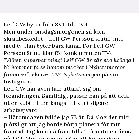
Leif GW byter från SVT till TV4
Men under onsdagsmorgonen så kom
skrällbeskedet – Leif GW Persson slutar inte
med tv. Han byter bara kanal. För Leif GW
Persson är nu klar för konkurrenten TV4.
”Vilken supervärvning! Leif GW är vår nye kollega!!
Ni kommer få se honom mycket i Nyhetsmorgon
framöver”
, skriver
TV4 Nyhetsmorgon
på sin
Instagram.
Leif GW har även han uttalat sig om
förändringen. Samtidigt passar han på att dela
ut en subtil liten känga till sin tidigare
arbetsgivare.
– Häromdagen fyllde jag 73 år. Då slog det mig
plötsligt att jag borde börja planera för min
framtid. Jag kom då fram till att framtiden finns
på TV4. Min förhoppning är att kunna göra