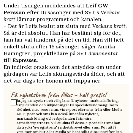
Under tisdagen meddelades att
Leif GW
Persson
efter 16 säsonger med SVT:s
Veckans
brott
lämnar programmet och kanalen.
– Det är Leifs beslut att sluta med
Veckans brott
.
Så är det absolut. Han har bestämt sig för det,
han har väl funderat på det en tid. Han vill helt
enkelt sluta efter 16 säsonger, säger Annika
Hamngren, projektledare på
SVT dokumentär
till
Expressen
.
En indirekt orsak som det antyddes om under
gårdagen var Leifs aktningsvärda ålder, och att
det var dags för honom att trappa ner:
Få nyhetsbrev från Allas – helt gratis!
Ja, jag samtycker och vill gärna få nyheter, marknadsföring,
erbjudanden och inbjudningar till specialevenemang inom
skönhet, mat, resor mm. via e-post eller sms från Aller Media
AB. E-post och sms kan också innehålla nyheter,
marknadsföring och erbjudanden från våra
samarbetspartners. Vill du sluta få dessa e-post eller sms kan
du trycka "Avregistrera" i nyhetsbrevet eller sms. För att få
veta mer om hur Aller Media AB behandlar dina uppgifter kan