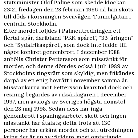
statsminister Olof Palme som skedde klockan
23:21 fredagen den 28 februari 1986 då han sköts
till döds i korsningen Sveavägen–Tunnelgatan i
centrala Stockholm.
Efter mordet följdes i Palmeutredningen ett
flertal spår, däribland ”PKK-spåret”, ”33-åringen”
och ”Sydafrikaspåret”, som dock inte ledde till
något konkret genombrott. I december 1988
anhölls Christer Pettersson som misstänkt för
mordet, och denne dömdes också i juli 1989 av
Stockholms tingsrätt som skyldig, men frikändes
därpå av en enig hovrätt i november samma år.
Misstankarna mot Pettersson kvarstod dock och
resning begärdes av riksåklagaren i december
1997, men avslogs av Sveriges högsta domstol
den 28 maj 1998. Sedan dess har inga
genombrott i spaningsarbetet skett och ingen
misstänkt har åtalats; detta trots att 130
personer har erkänt mordet och att utredningen
kring det är en av världens mest omfattande.