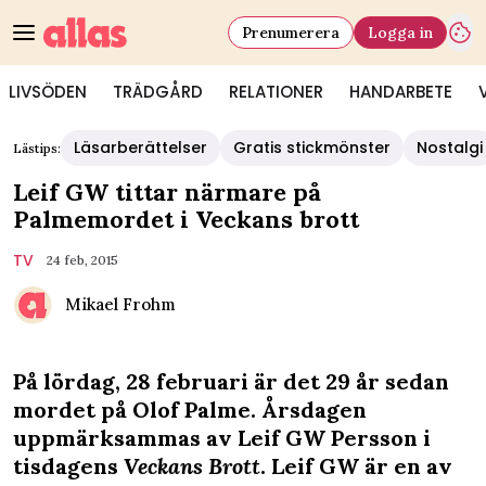
Prenumerera
Logga in
LIVSÖDEN
TRÄDGÅRD
RELATIONER
HANDARBETE
Läsarberättelser
Gratis stickmönster
Nostalgi
Lästips:
Leif GW tittar närmare på
Palmemordet i Veckans brott
TV
24 feb, 2015
Mikael Frohm
På lördag, 28 februari är det 29 år sedan
mordet på Olof Palme. Årsdagen
uppmärksammas av Leif GW Persson i
tisdagens
Veckans Brott
. Leif GW är en av