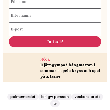
Förnamn
Efternamn
E-post
Ja tack!
NÖJE
Hjärngympa i hängmattan i
sommar – spela kryss och spel
på allas.se
palmemordet
leif gw persson
veckans brott
tv