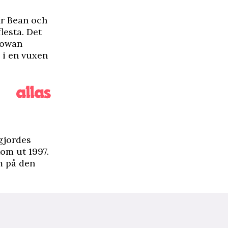
Mr Bean och
lesta. Det
Rowan
n i en vuxen
 gjordes
kom ut 1997.
m på den