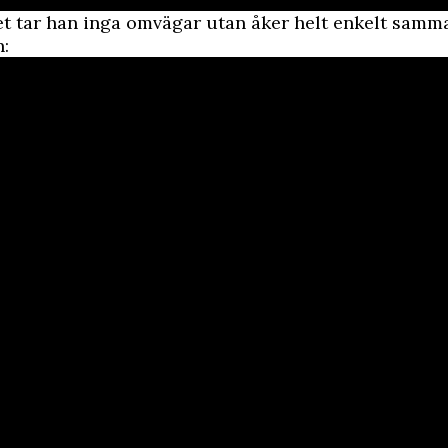
et tar han inga omvägar utan åker helt enkelt samm
: