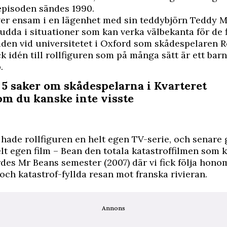
episoden sändes 1990.
ver ensam i en lägenhet med sin teddybjörn Teddy 
udda i situationer som kan verka välbekanta för de f
iden vid universitetet i Oxford som skådespelaren 
ck idén till rollfiguren som på många sätt är ett bar
.
 5 saker om skådespelarna i Kvarteret
om du kanske inte visste
 hade rollfiguren en helt egen TV-serie, och senare
lt egen film – Bean den totala katastroffilmen som 
des Mr Beans semester (2007) där vi fick följa hono
och katastrof-fyllda resan mot franska rivieran.
Annons