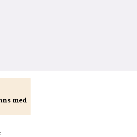
inns med
: