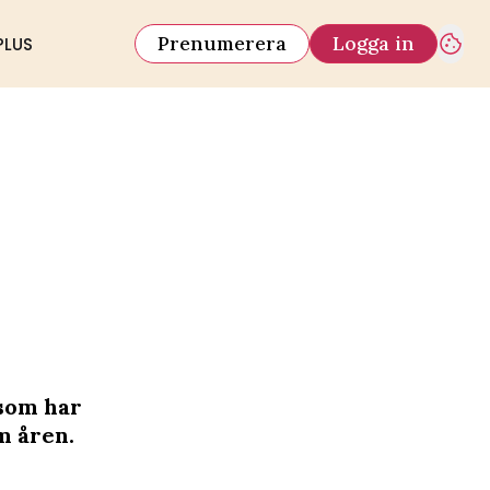
Prenumerera
Logga in
PLUS
som har
m åren.