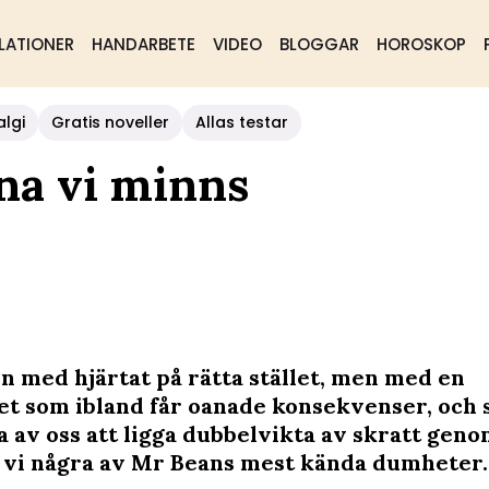
LATIONER
HANDARBETE
VIDEO
BLOGGAR
HOROSKOP
algi
Gratis noveller
Allas testar
na vi minns
en med hjärtat på rätta stället, men med en
t som ibland får oanade konsekvenser, och 
a av oss att ligga dubbelvikta av skratt geno
r vi några av Mr Beans mest kända dumheter.