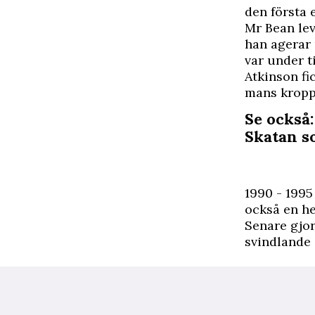
den första 
Mr Bean le
han agerar 
var under t
Atkinson fi
mans kropp
Se också:
Skatan s
1990 - 1995
också en he
Senare gjor
svindlande 