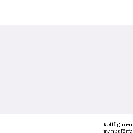
R
ollfigure
manusförfat