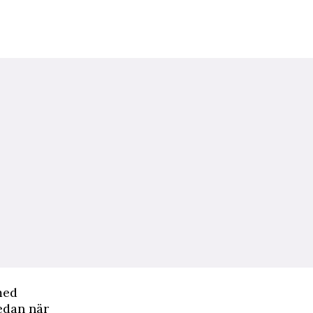
med
edan när