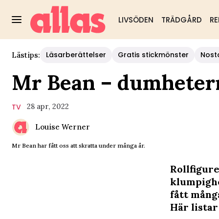
LIVSÖDEN
TRÄDGÅRD
RE
Läsarberättelser
Gratis stickmönster
Nost
Lästips:
Mr Bean – dumheter
28 apr, 2022
TV
Louise Werner
Mr Bean har fått oss att skratta under många år.
Rollfigur
klumpighe
fått mång
Här lista