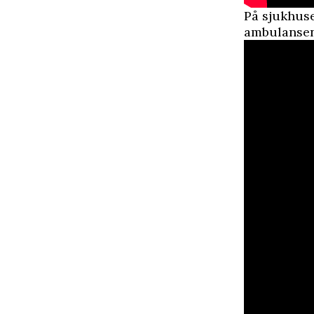
På sjukhus
ambulansen