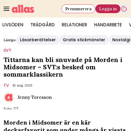
Prenumerera
Logga in
LIVSÖDEN
TRÄDGÅRD
RELATIONER
HANDARBETE
Läsarberättelser
Gratis stickmönster
Nostalgi
Lästips:
SVT
Tittarna kan bli snuvade på Morden i
Midsomer – SVT:s besked om
sommarklassikern
TV
15 maj, 2025
Jenny Toresson
Foto: TT
Morden i Midsomer är en kär
deckarfavorit som under många år visats