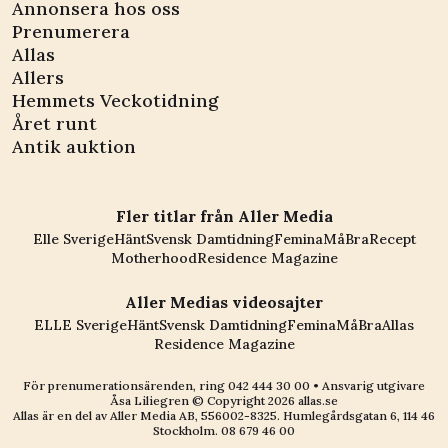
Annonsera hos oss
Prenumerera
Allas
Allers
Hemmets Veckotidning
Året runt
Antik auktion
Fler titlar från Aller Media
Elle Sverige
Hänt
Svensk Damtidning
Femina
MåBra
Recept
Motherhood
Residence Magazine
Aller Medias videosajter
ELLE Sverige
Hänt
Svensk Damtidning
Femina
MåBra
Allas
Residence Magazine
För prenumerationsärenden, ring
042 444 30 00
• Ansvarig utgivare
Åsa Liliegren © Copyright
2026
allas.se
Allas är en del av
Aller Media AB, 556002-8325
. Humlegårdsgatan 6, 114 46
Stockholm.
08 679 46 00