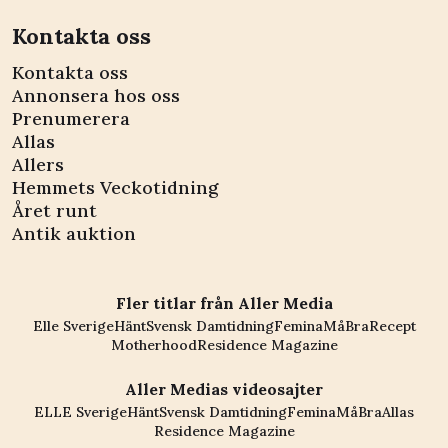
Kontakta oss
Kontakta oss
Annonsera hos oss
Prenumerera
Allas
Allers
Hemmets Veckotidning
Året runt
Antik auktion
Fler titlar från Aller Media
Elle Sverige
Hänt
Svensk Damtidning
Femina
MåBra
Recept
Motherhood
Residence Magazine
Aller Medias videosajter
ELLE Sverige
Hänt
Svensk Damtidning
Femina
MåBra
Allas
Residence Magazine