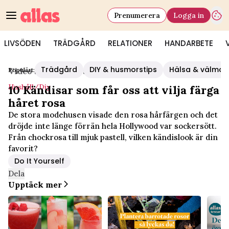
Prenumerera
Logga in
LIVSÖDEN
TRÄDGÅRD
RELATIONER
HANDARBETE
Trädgård
DIY & husmorstips
Hälsa & välmå
Populärt:
Video Start
/
Hushåll/diy
Hushåll/diy
10 Kändisar som får oss att vilja färga
håret rosa
De stora modehusen visade den rosa hårfärgen och det
dröjde inte länge förrän hela Hollywood var sockersött.
Från chockrosa till mjuk pastell, vilken kändislook är din
favorit?
Do It Yourself
Dela
Upptäck mer