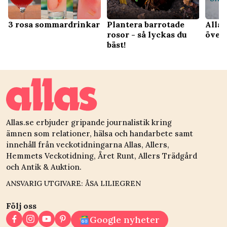
3 rosa sommardrinkar
Plantera barrotade
Allas
rosor - så lyckas du
överf
bäst!
Allas.se erbjuder gripande journalistik kring
ämnen som relationer, hälsa och handarbete samt
innehåll från veckotidningarna Allas, Allers,
Hemmets Veckotidning, Året Runt, Allers Trädgård
och Antik & Auktion.
ANSVARIG UTGIVARE: ÅSA LILIEGREN
Följ oss
Google nyheter