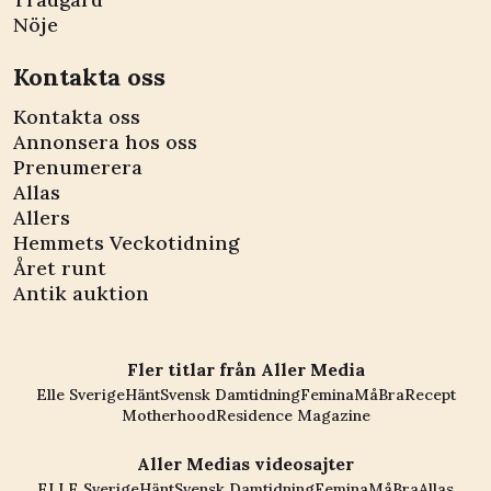
Nöje
Kontakta oss
Kontakta oss
Annonsera hos oss
Prenumerera
Allas
Allers
Hemmets Veckotidning
Året runt
Antik auktion
Fler titlar från Aller Media
Elle Sverige
Hänt
Svensk Damtidning
Femina
MåBra
Recept
Motherhood
Residence Magazine
Aller Medias videosajter
ELLE Sverige
Hänt
Svensk Damtidning
Femina
MåBra
Allas