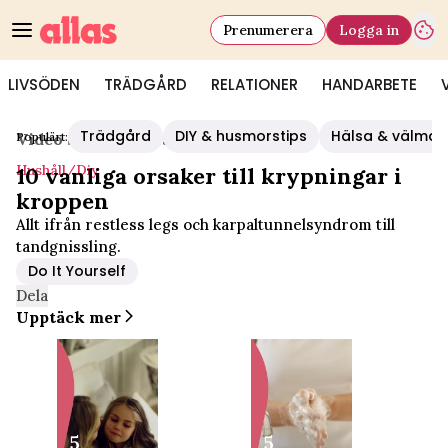
Prenumerera
Logga in
LIVSÖDEN
TRÄDGÅRD
RELATIONER
HANDARBETE
Trädgård
DIY & husmorstips
Hälsa & välmå
Populärt:
Video Start
/
Hushåll/diy
Hushåll/diy
10 vanliga orsaker till krypningar i
kroppen
Allt ifrån restless legs och karpaltunnelsyndrom till
tandgnissling.
Do It Yourself
Dela
Upptäck mer