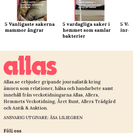
5 Vanligaste sakerna
5 vardagliga saker i
5 Van
mammor ångrar
hemmet som samlar
inre
bakterier
Allas.se erbjuder gripande journalistik kring
ämnen som relationer, hälsa och handarbete samt
innehåll från veckotidningarna Allas, Allers,
Hemmets Veckotidning, Året Runt, Allers Trädgård
och Antik & Auktion.
ANSVARIG UTGIVARE: ÅSA LILIEGREN
Följ oss