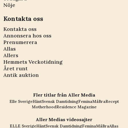
Nöje
Kontakta oss
Kontakta oss
Annonsera hos oss
Prenumerera
Allas
Allers
Hemmets Veckotidning
Året runt
Antik auktion
Fler titlar från Aller Media
Elle Sverige
Hänt
Svensk Damtidning
Femina
MåBra
Recept
Motherhood
Residence Magazine
Aller Medias videosajter
ELLE Sverige
Hänt
Svensk Damtidning
Femina
MåBra
Allas