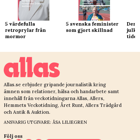
5 värdefulla
5 svenska feminister
Den 
retroprylar från
som gjort skillnad
julk
mormor
tider
Allas.se erbjuder gripande journalistik kring
ämnen som relationer, hälsa och handarbete samt
innehåll från veckotidningarna Allas, Allers,
Hemmets Veckotidning, Året Runt, Allers Trädgård
och Antik & Auktion.
ANSVARIG UTGIVARE: ÅSA LILIEGREN
Följ oss