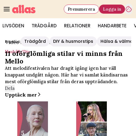
Prenumerera
Logga in
LIVSÖDEN
TRÄDGÅRD
RELATIONER
HANDARBETE
Trädgård
DIY & husmorstips
Hälsa & välmå
Populärt:
Video Start
/
Hushåll/diy
Hushåll/diy
11 oförglömliga stilar vi minns från
Mello
Att melodifestivalen har dragit igång igen har väll
knappast undgått någon. Här har vi samlat kändisarnas
mest oförglömliga stilar från deras uppträdanden.
Dela
Upptäck mer