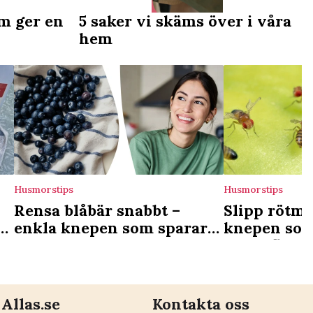
m ger en
5 saker vi skäms över i våra
hem
Husmorstips
Husmorstips
Rensa blåbär snabbt –
Slipp rötm
?
enkla knepen som sparar
knepen som
tid
bananflugo
Allas.se
Kontakta oss