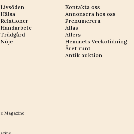
Livsöden
Kontakta oss
Hälsa
Annonsera hos oss
Relationer
Prenumerera
Handarbete
Allas
Trädgård
Allers
Nöje
Hemmets Veckotidning
Året runt
Antik auktion
ce Magazine
azine