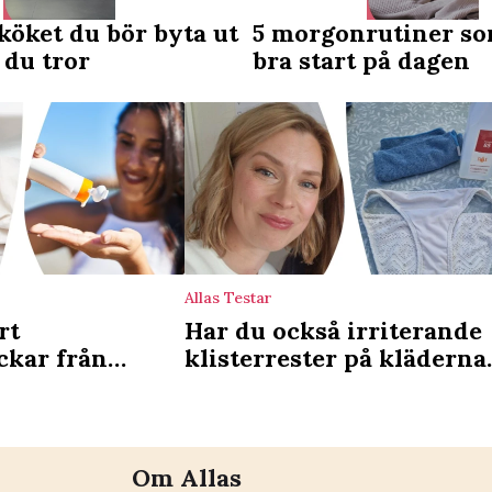
 köket du bör byta ut
5 morgonrutiner so
 du tror
bra start på dagen
Allas Testar
rt
Har du också irriterande
ckar från
klisterrester på kläderna
4 enkla knep
Testa det här!
Om Allas