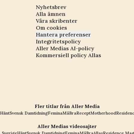
Nyhetsbrev
Alla ämnen
Våra skribenter
Om cookies
Hantera preferenser
Integritetspolicy
Aller Medias AI-policy
Kommersiell policy Allas
Fler titlar från Aller Media
Hänt
Svensk Damtidning
Femina
MåBra
Recept
Motherhood
Residen
Aller Medias videosajter
 Sverige
Hänt
Svensk Damtidning
Femina
MåBra
Allas
Residence Mag