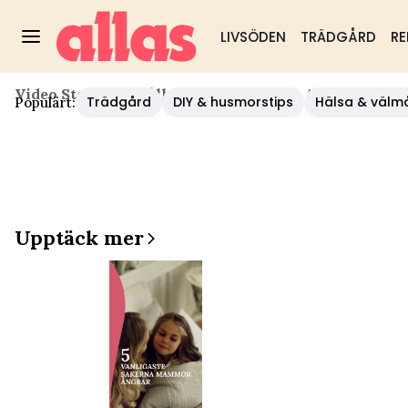
LIVSÖDEN
TRÄDGÅRD
RE
Video Start
/
Hushåll/diy
/
5 Enkla Sätt Att Bli Av M
Trädgård
DIY & husmorstips
Hälsa & välm
Populärt:
Upptäck mer