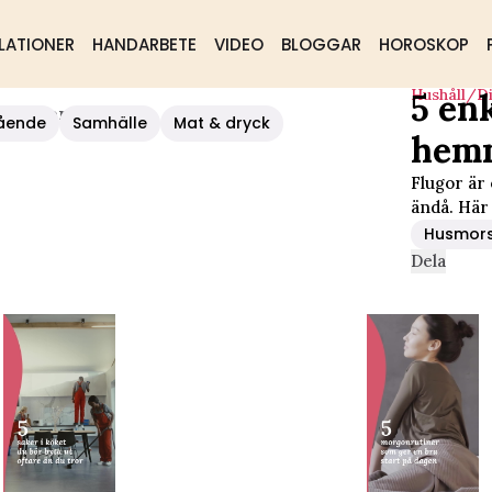
LATIONER
HANDARBETE
VIDEO
BLOGGAR
HOROSKOP
Hushåll/d
5 enk
ed Flugor Hemma
ående
Samhälle
Mat & dryck
hem
Flugor är
ändå. Här 
Husmors
Dela