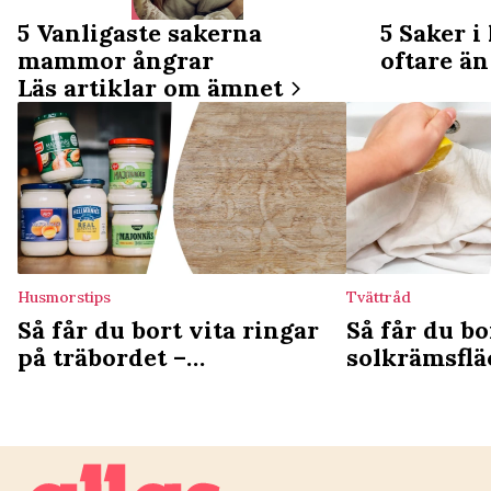
5 Vanligaste sakerna
5 Saker i
mammor ångrar
oftare än
Läs artiklar om ämnet
Husmorstips
Tvättråd
Så får du bort vita ringar
Så får du bo
på träbordet –
solkrämsflä
majonnäsknepet har setts
kläderna – 
av hundratusentals