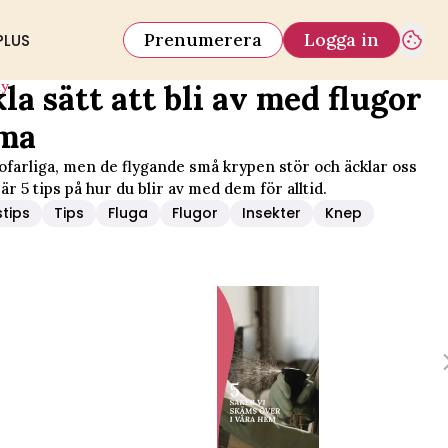
Prenumerera
Logga in
PLUS
iy
la sätt att bli av med flugor
ma
 ofarliga, men de flygande små krypen stör och äcklar oss
är 5 tips på hur du blir av med dem för alltid.
tips
Tips
Fluga
Flugor
Insekter
Knep