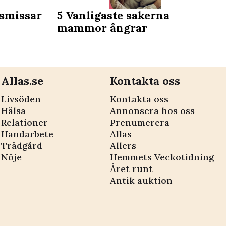
dningsmissar
5 Vanligaste sakerna
mammor ångrar
Allas.se
Kontakta oss
Livsöden
Kontakta oss
Hälsa
Annonsera hos oss
Relationer
Prenumerera
Handarbete
Allas
Trädgård
Allers
Nöje
Hemmets Veckotidning
Året runt
Antik auktion