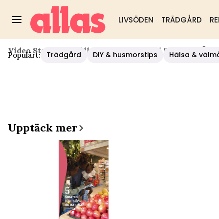
LIVSÖDEN
TRÄDGÅRD
RE
Video Start
/
Hushåll/diy
/
5 Livsmedel Som Inte Är S
Trädgård
DIY & husmorstips
Hälsa & välm
Populärt:
Upptäck mer