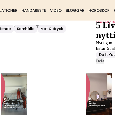
LATIONER
HANDARBETE
VIDEO
BLOGGAR
HOROSKOP
Hushåll/d
5 Li
å Nyttiga Som Du Tror
ående
Samhälle
Mat & dryck
nytt
Nyttig mat
listar 5 fäl
Do It Yo
Dela