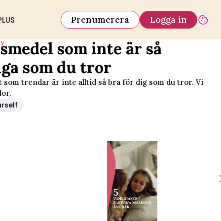
Prenumerera
Logga in
PLUS
iy
vsmedel som inte är så
iga som du tror
 som trendar är inte alltid så bra för dig som du tror. Vi
lor.
urself