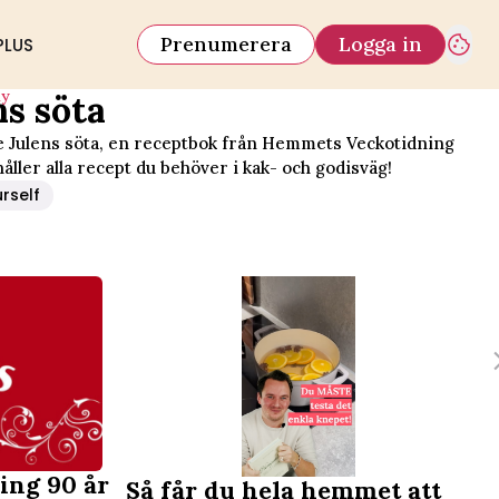
Prenumerera
Logga in
PLUS
iy
ns söta
e Julens söta, en receptbok från Hemmets Veckotidning
åller alla recept du behöver i kak- och godisväg!
urself
ing 90 år
Så får du hela hemmet att