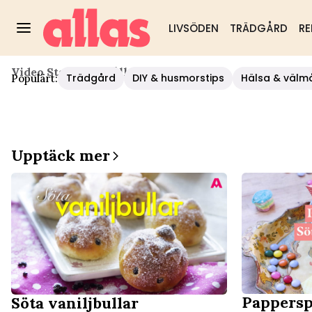
LIVSÖDEN
TRÄDGÅRD
RE
Video Start
/
Hushåll/diy
/
Julens Söta
Trädgård
DIY & husmorstips
Hälsa & välm
Populärt:
Upptäck mer
Pappersp
Söta vaniljbullar