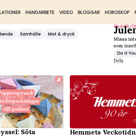
LATIONER
HANDARBETE
VIDEO
BLOGGAR
HOROSKOP
Hushåll/d
Jule
ående
Samhälle
Mat & dryck
Missa int
som inneh
Do It Yo
Dela
yssel: Söta
Hemmets Veckotidn