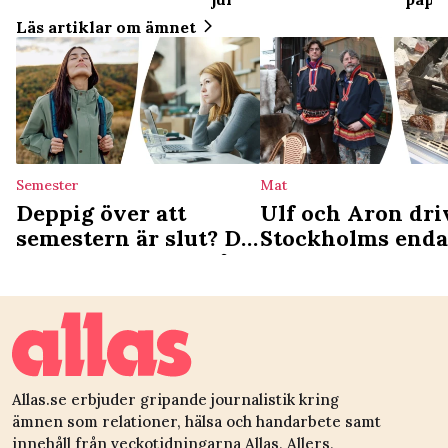
Läs artiklar om ämnet
Semester
Mat
Deppig över att
Ulf och Aron dri
semestern är slut? Då
Stockholms enda
är du ledig nästa gång
samiska deli: ”Vi
det som en
kulturgärning”
Allas.se erbjuder gripande journalistik kring
ämnen som relationer, hälsa och handarbete samt
innehåll från veckotidningarna Allas, Allers,