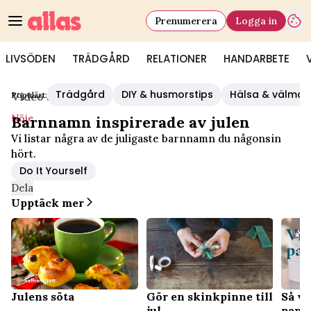
Prenumerera
Logga in
LIVSÖDEN
TRÄDGÅRD
RELATIONER
HANDARBETE
Trädgård
DIY & husmorstips
Hälsa & välmå
Populärt:
Video Start
/
Nöje
Nöje
Barnnamn inspirerade av julen
Vi listar några av de juligaste barnnamn du någonsin
hört.
Do It Yourself
Dela
Upptäck mer
Julens söta
Gör en skinkpinne till
Så vi
jul
pappe