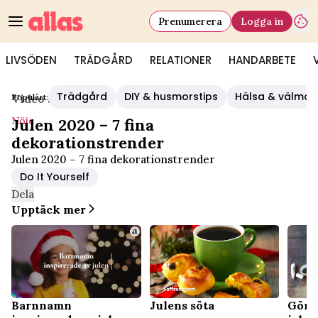
Prenumerera
Logga in
LIVSÖDEN
TRÄDGÅRD
RELATIONER
HANDARBETE
Trädgård
DIY & husmorstips
Hälsa & välmå
Populärt:
Video Start
/
Nöje
Nöje
Julen 2020 – 7 fina
dekorationstrender
Julen 2020 – 7 fina dekorationstrender
Do It Yourself
Dela
Upptäck mer
Barnnamn
Julens söta
Gör e