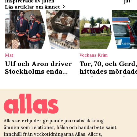
inspirerade av julen
jul
Läs artiklar om ämnet
Mat
Veckans Krim
Ulf och Aron driver
Tor, 70, och Gerd,
Stockholms enda
hittades mördade
samiska deli: ”Vi ser
nu åtalas 45-åri
det som en
kulturgärning”
Allas.se erbjuder gripande journalistik kring
ämnen som relationer, hälsa och handarbete samt
innehåll från veckotidningarna Allas, Allers,