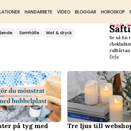
LATIONER
HANDARBETE
VIDEO
BLOGGAR
HOROSKOP
Hushåll/d
Saft
ter
ående
Samhälle
Mat & dryck
Se så fin 
chokladsme
rulltårtan
Dela
ter på tyg med
Tre ljus till websho