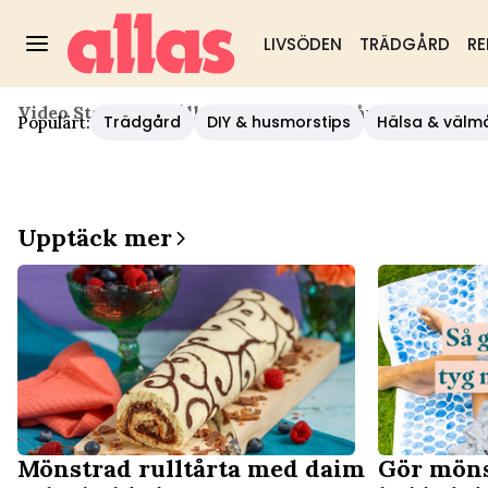
LIVSÖDEN
TRÄDGÅRD
RE
Video Start
/
Hushåll/diy
/
Saftig Rulltårta Med Möns
Trädgård
DIY & husmorstips
Hälsa & välm
Populärt:
Upptäck mer
Mönstrad rulltårta med daim
Gör möns