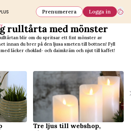
Prenumerera
Logga in
PLUS
iy
ig rulltårta med mönster
rulltårtan blir om du spritsar ett fint mönster av
t innan du brer på den ljusa smeten till bottnen! Fyll
 med läcker choklad- och daimkräm och njut till kaffet!
p
Tre ljus till webshop,