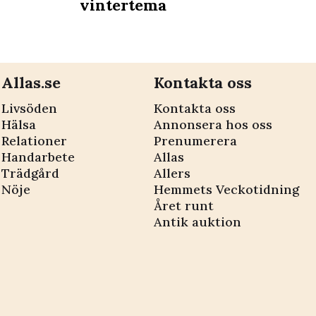
vintertema
Allas.se
Kontakta oss
Livsöden
Kontakta oss
Hälsa
Annonsera hos oss
Relationer
Prenumerera
Handarbete
Allas
Trädgård
Allers
Nöje
Hemmets Veckotidning
Året runt
Antik auktion