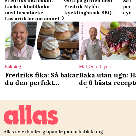
Gott på grillen med
Så fi
Fredriks fika bakar:
Fredrik Nylén –
perf
Läcker kladdkaka
kycklingsteak BBQ
eyel
med toscatäcke
med coleslaw
Läs artiklar om ämnet
Bakning
Mat Och Dryck
Fredriks fika: Så bakar
Baka utan ugn: H
du den perfekt
de 6 bästa recep
semlan – betydligt
från Fredriks Fik
enklare än du tror
Allas.se erbjuder gripande journalistik kring