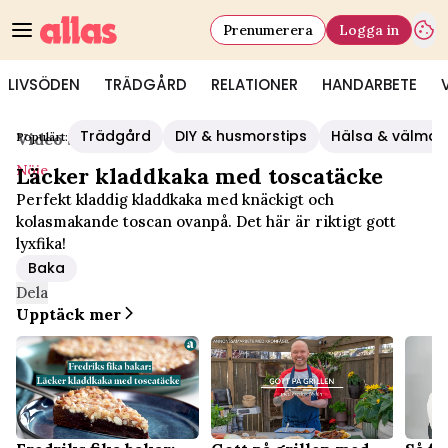
Prenumerera
Logga in
LIVSÖDEN
TRÄDGÅRD
RELATIONER
HANDARBETE
Trädgård
DIY & husmorstips
Hälsa & välmå
Populärt:
Video Start
/
Nöje
Nöje
Läcker kladdkaka med toscatäcke
Perfekt kladdig kladdkaka med knäckigt och
kolasmakande toscan ovanpå. Det här är riktigt gott
lyxfika!
Baka
Dela
Upptäck mer