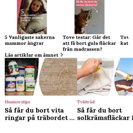
5 Vanligaste sakerna
Tove testar: Går det
Tove 
mammor ångrar
att få bort gula fläckar
katth
från madrassen?
Läs artiklar om ämnet
Husmorstips
Tvättråd
Så får du bort vita
Så får du bort
ringar på träbordet –
solkrämsfläckar 
majonnäsknepet har
kläderna – 4 enk
setts av
knep