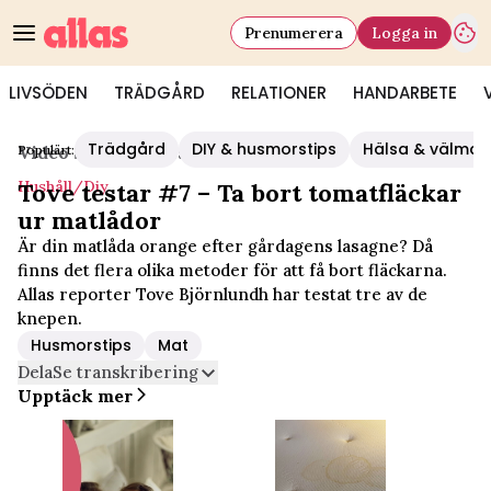
Prenumerera
Logga in
LIVSÖDEN
TRÄDGÅRD
RELATIONER
HANDARBETE
Trädgård
DIY & husmorstips
Hälsa & välmå
Populärt:
Video Start
/
Hushåll/diy
Hushåll/diy
Tove testar #7 – Ta bort tomatfläckar
ur matlådor
Är din matlåda orange efter gårdagens lasagne? Då
finns det flera olika metoder för att få bort fläckarna.
Allas reporter Tove Björnlundh har testat tre av de
knepen.
Husmorstips
Mat
Dela
Se transkribering
Upptäck mer