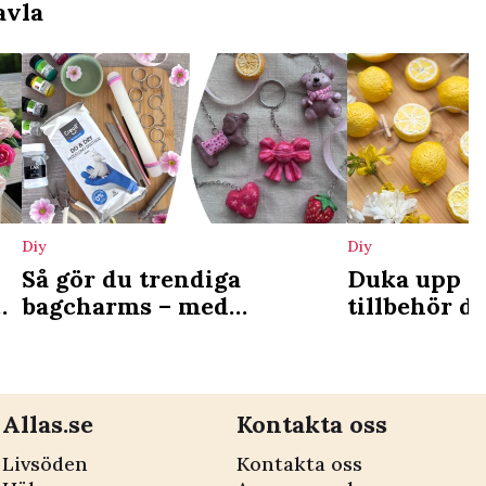
avla
Diy
Diy
Så gör du trendiga
Duka upp ti
du
bagcharms – med
tillbehör du
år
lufttorkande lera
Allas.se
Kontakta oss
Livsöden
Kontakta oss