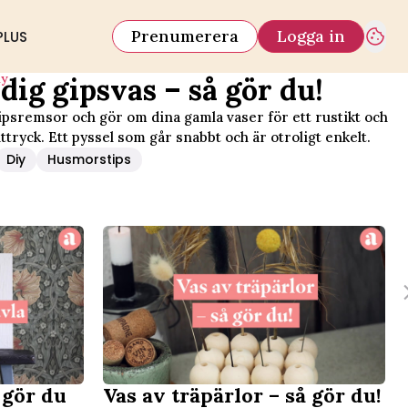
Prenumerera
Logga in
PLUS
iy
dig gipsvas – så gör du!
gipsremsor och gör om dina gamla vaser för ett rustikt och
ttryck. Ett pyssel som går snabbt och är otroligt enkelt.
Diy
Husmorstips
 gör du
Vas av träpärlor – så gör du!