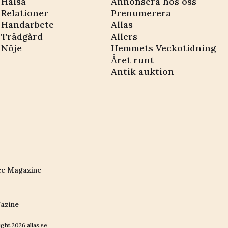
Hälsa
Annonsera hos oss
Relationer
Prenumerera
Handarbete
Allas
Trädgård
Allers
Nöje
Hemmets Veckotidning
Året runt
Antik auktion
ce Magazine
azine
ight
2026
allas.se