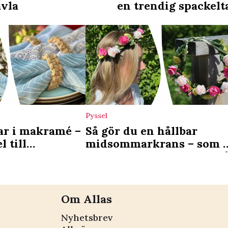
avla
en trendig spackelt
Pyssel
ar i makramé –
Så gör du en hållbar
l till
midsommarkrans – som 
kan använda även nästa 
Om Allas
Nyhetsbrev