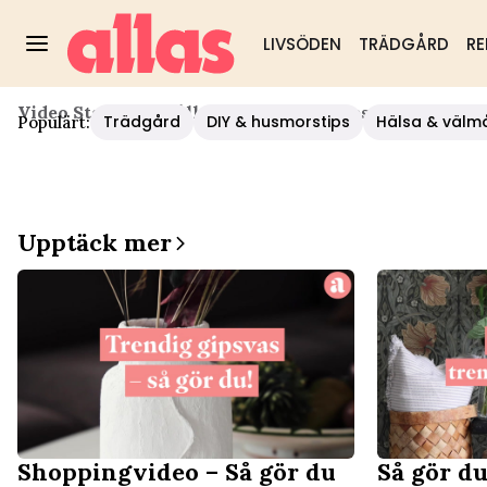
LIVSÖDEN
TRÄDGÅRD
RE
Video Start
/
Hushåll/diy
/
Trendig Gipsvas – Så Gör 
Trädgård
DIY & husmorstips
Hälsa & välm
Populärt:
Upptäck mer
Shoppingvideo – Så gör du
Så gör du