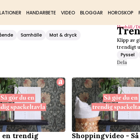
LATIONER
HANDARBETE
VIDEO
BLOGGAR
HOROSKOP
Hushåll/d
Tren
Du!
ående
Samhälle
Mat & dryck
Klipp av 
trendigt u
Pyssel
Dela
 en trendig
Shoppingvideo - Så