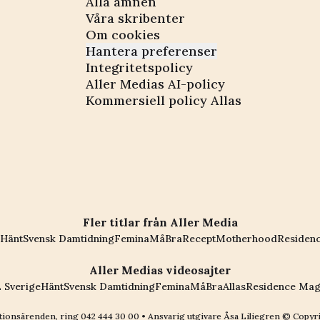
Alla ämnen
Våra skribenter
Om cookies
Hantera preferenser
Integritetspolicy
Aller Medias AI-policy
Kommersiell policy Allas
Fler titlar från Aller Media
Hänt
Svensk Damtidning
Femina
MåBra
Recept
Motherhood
Residen
Aller Medias videosajter
 Sverige
Hänt
Svensk Damtidning
Femina
MåBra
Allas
Residence Mag
ionsärenden, ring
042 444 30 00
• Ansvarig utgivare Åsa Liliegren © Copyr