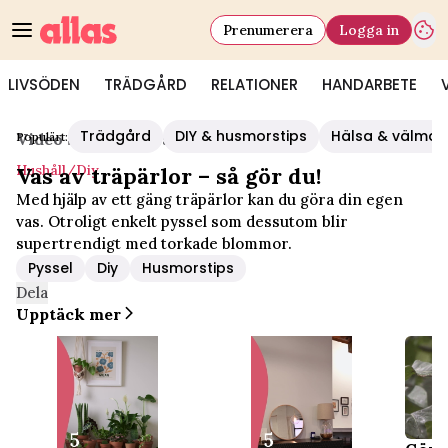
Prenumerera
Logga in
LIVSÖDEN
TRÄDGÅRD
RELATIONER
HANDARBETE
Trädgård
DIY & husmorstips
Hälsa & välmå
Populärt:
Video Start
/
Hushåll/diy
Hushåll/diy
Vas av träpärlor – så gör du!
Med hjälp av ett gäng träpärlor kan du göra din egen
vas. Otroligt enkelt pyssel som dessutom blir
supertrendigt med torkade blommor.
Pyssel
Diy
Husmorstips
Dela
Upptäck mer