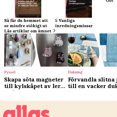
Gör 
Så får du hemmet att
5 Vanliga
se mindre stökigt ut
inredningsmissar
Läs artiklar om ämnet
Pyssel
Dukning
Skapa söta magneter
Förvandla slitna 
till kylskåpet av lera
till en vacker du
– så gör du