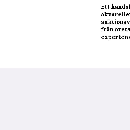
Ett hands
akvarelle
auktionsv
från året
expertens