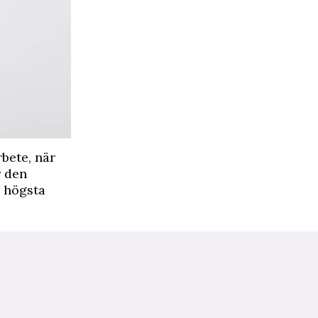
rbete, när
r den
n högsta