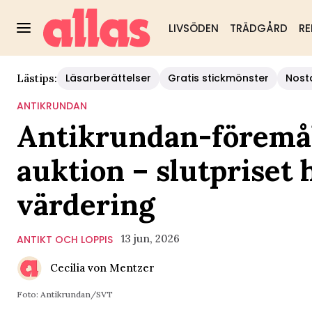
LIVSÖDEN
TRÄDGÅRD
RE
Läsarberättelser
Gratis stickmönster
Nost
Lästips:
ANTIKRUNDAN
Antikrundan-föremåle
auktion – slutpriset
värdering
13 jun, 2026
ANTIKT OCH LOPPIS
Cecilia von Mentzer
Foto: Antikrundan/SVT