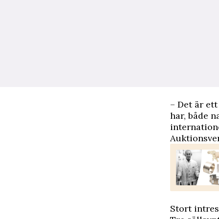
– Det är et
har, både n
internation
Auktionsver
Stort intre