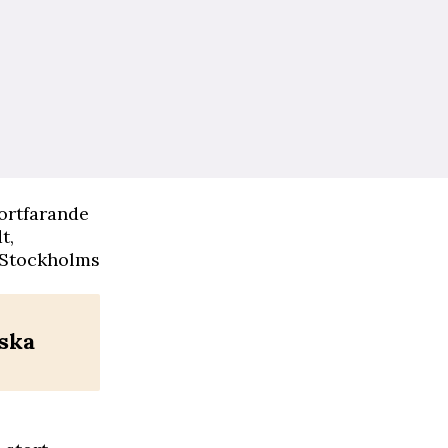
fortfarande
t,
d Stockholms
iska