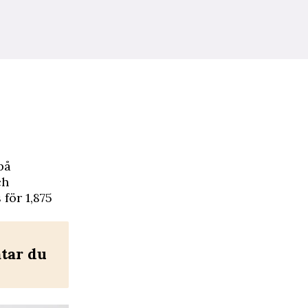
på
ch
för 1,875
ätar du