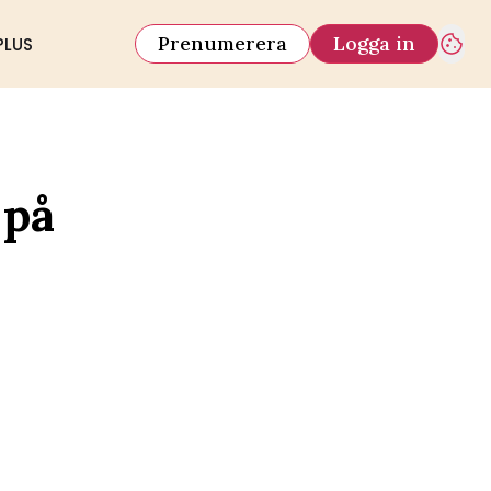
Prenumerera
Logga in
PLUS
 på