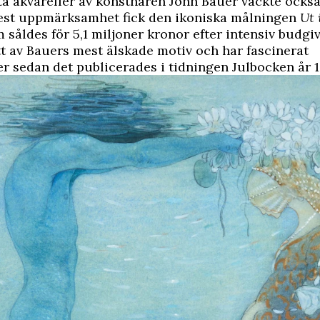
ta akvareller av konstnären John Bauer väckte också
Mest uppmärksamhet fick den ikoniska målningen
Ut 
 såldes för 5,1 miljoner kronor efter intensiv budgi
tt av Bauers mest älskade motiv och har fascinerat
r sedan det publicerades i tidningen Julbocken år 1