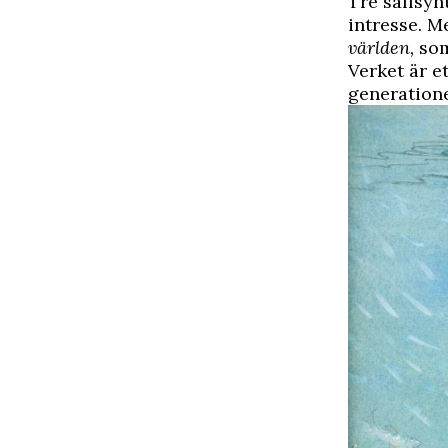
Tre sällsyn
intresse. 
världen,
som
Verket är e
generatione