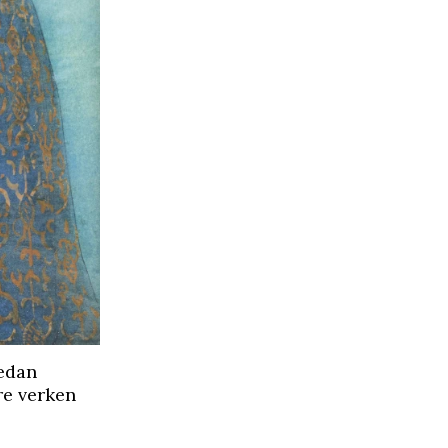
medan
re verken