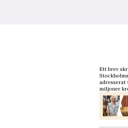
E
tt brev sk
Stockholms 
adresserat 
miljoner kr