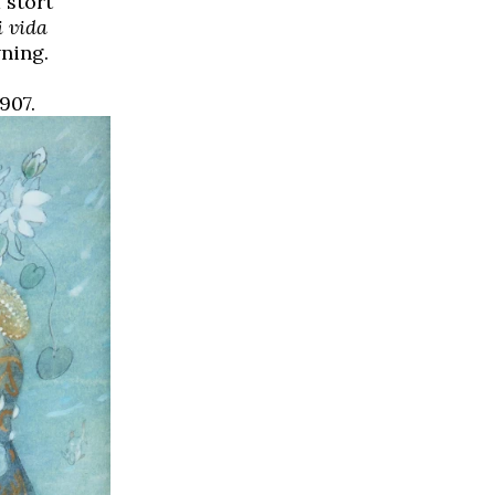
 stort
i vida
vning.
907.