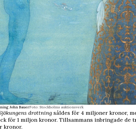
tning John Bauer
Foto: Stockholms auktionsverk
Sjökungens drottning
såldes för 4 miljoner kronor, 
ck för 1 miljon kronor. Tillsammans inbringade de t
r kronor.