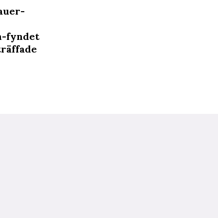
auer-
n-fyndet
träffade