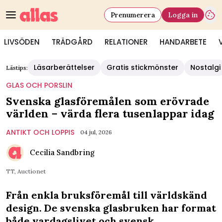
Prenumerera
Logga in
LIVSÖDEN
TRÄDGÅRD
RELATIONER
HANDARBETE
Läsarberättelser
Gratis stickmönster
Nostalgi
Lästips:
GLAS OCH PORSLIN
Svenska glasföremålen som erövrade
världen – värda flera tusenlappar idag
ANTIKT OCH LOPPIS
04 jul, 2026
Cecilia Sandbring
TT, Auctionet
Från enkla bruksföremål till världskänd
design. De svenska glasbruken har format
både vardagslivet och svensk