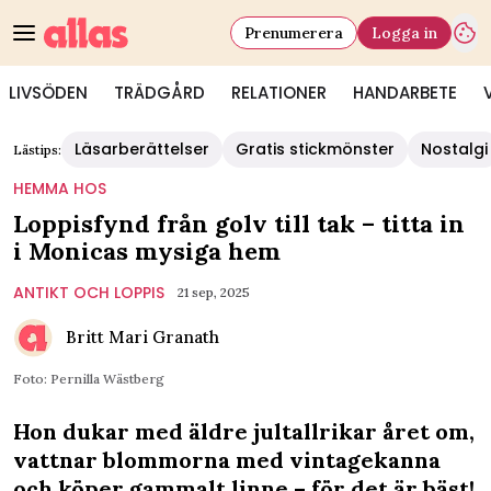
Prenumerera
Logga in
LIVSÖDEN
TRÄDGÅRD
RELATIONER
HANDARBETE
Läsarberättelser
Gratis stickmönster
Nostalgi
Lästips:
HEMMA HOS
Loppisfynd från golv till tak – titta in
i Monicas mysiga hem
ANTIKT OCH LOPPIS
21 sep, 2025
Britt Mari Granath
Foto: Pernilla Wästberg
Hon dukar med äldre jultallrikar året om,
vattnar blommorna med vintagekanna
och köper gammalt linne – för det är bäst!