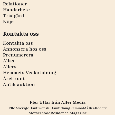
Relationer
Handarbete
Trädgård
Nöje
Kontakta oss
Kontakta oss
Annonsera hos oss
Prenumerera
Allas
Allers
Hemmets Veckotidning
Året runt
Antik auktion
Fler titlar från Aller Media
Elle Sverige
Hänt
Svensk Damtidning
Femina
MåBra
Recept
Motherhood
Residence Magazine