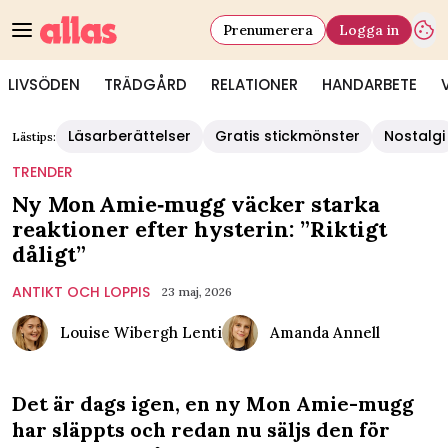
Prenumerera
Logga in
LIVSÖDEN
TRÄDGÅRD
RELATIONER
HANDARBETE
Läsarberättelser
Gratis stickmönster
Nostalgi
Lästips:
TRENDER
Ny Mon Amie‑mugg väcker starka
reaktioner efter hysterin: ”Riktigt
dåligt”
ANTIKT OCH LOPPIS
23 maj, 2026
Louise Wibergh Lenti
Amanda Annell
Det är dags igen, en ny Mon Amie-mugg
har släppts och redan nu säljs den för