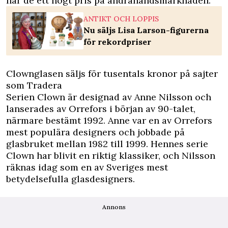
har de ett högt pris på andrahandsmarknaden.
ANTIKT OCH LOPPIS
Nu säljs Lisa Larson-figurerna
för rekordpriser
Clownglasen säljs för tusentals kronor på sajter
som Tradera
Serien Clown är designad av Anne Nilsson och
lanserades av Orrefors i början av 90-talet,
närmare bestämt 1992. Anne var en av Orrefors
mest populära designers och jobbade på
glasbruket mellan 1982 till 1999. Hennes serie
Clown har blivit en riktig klassiker, och Nilsson
räknas idag som en av Sveriges mest
betydelsefulla glasdesigners.
Annons