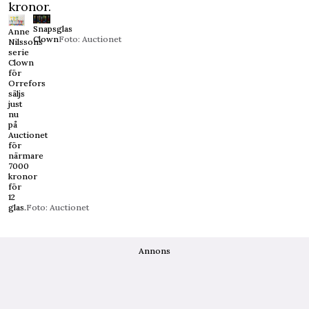
kronor.
Snapsglas
Anne
Clown
Foto: Auctionet
Nilssons
serie
Clown
för
Orrefors
säljs
just
nu
på
Auctionet
för
närmare
7000
kronor
för
12
glas.
Foto: Auctionet
Annons