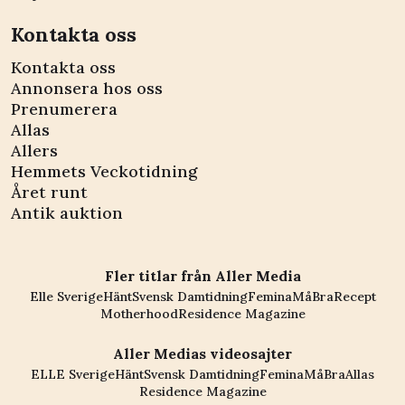
Kontakta oss
Kontakta oss
Annonsera hos oss
Prenumerera
Allas
Allers
Hemmets Veckotidning
Året runt
Antik auktion
Fler titlar från Aller Media
Elle Sverige
Hänt
Svensk Damtidning
Femina
MåBra
Recept
Motherhood
Residence Magazine
Aller Medias videosajter
ELLE Sverige
Hänt
Svensk Damtidning
Femina
MåBra
Allas
Residence Magazine