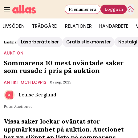
Prenumerera
Logga in
LIVSÖDEN
TRÄDGÅRD
RELATIONER
HANDARBETE
Läsarberättelser
Gratis stickmönster
Nostalgi
Lästips:
AUKTION
Sommarens 10 mest oväntade saker
som rusade i pris på auktion
ANTIKT OCH LOPPIS
07 sep, 2025
Louise Berglund
Foto: Auctionet
Vissa saker lockar oväntat stor
uppmärksamhet på auktion. Auctionet
har nu släppt en lista på sommarens