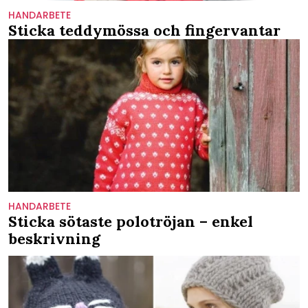
HANDARBETE
Sticka teddymössa och fingervantar
HANDARBETE
Sticka sötaste polotröjan – enkel
beskrivning