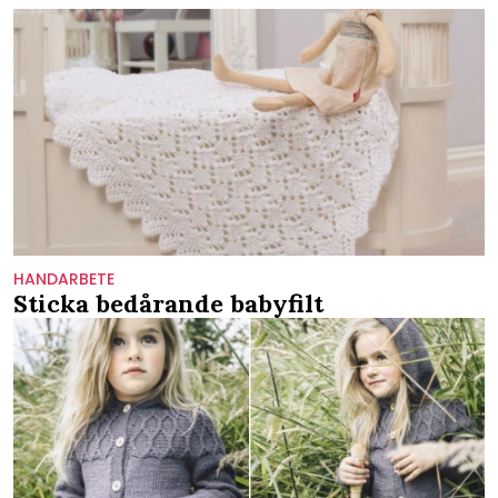
HANDARBETE
Sticka bedårande babyfilt