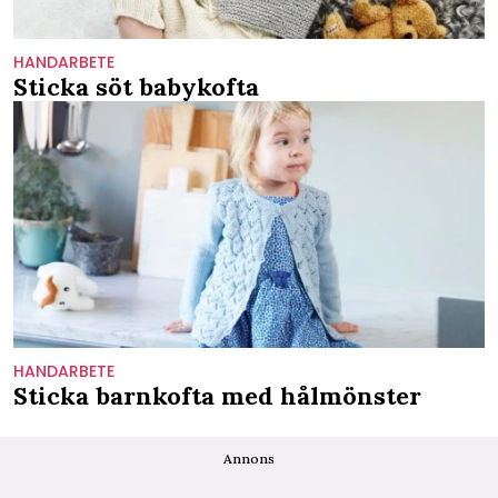
HANDARBETE
Sticka söt babykofta
HANDARBETE
Sticka barnkofta med hålmönster
Annons