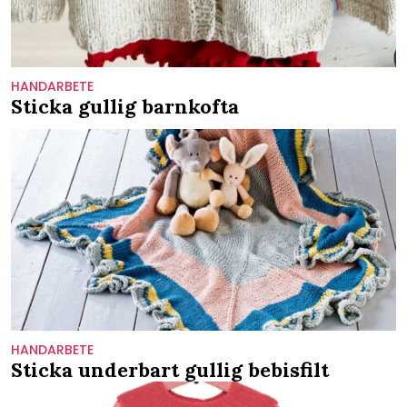
HANDARBETE
Sticka gullig barnkofta
HANDARBETE
Sticka underbart gullig bebisfilt