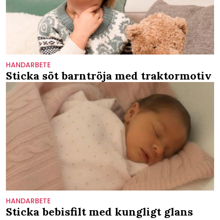
HANDARBETE
Sticka söt barntröja med traktormotiv
HANDARBETE
Sticka bebisfilt med kungligt glans