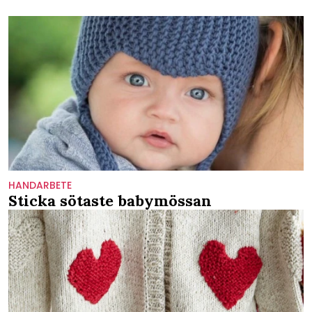
HANDARBETE
Sticka sötaste babymössan