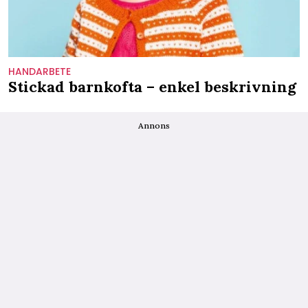
HANDARBETE
Stickad barnkofta – enkel beskrivning
Annons