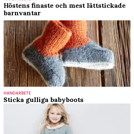
Höstens finaste och mest lättstickade
barnvantar
HANDARBETE
Sticka gulliga babyboots