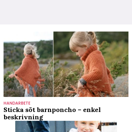
HANDARBETE
Sticka söt barnponcho – enkel
beskrivning