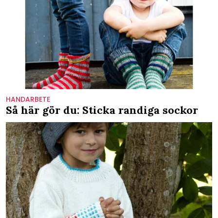
HANDARBETE
Så här gör du: Sticka randiga sockor