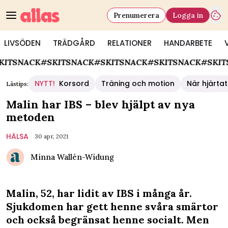
Prenumerera
Logga in
LIVSÖDEN
TRÄDGÅRD
RELATIONER
HANDARBETE
ACK
#SKITSNACK
#SKITSNACK
#SKITSNACK
#SKITSNACK
NYTT!
Korsord
Träning och motion
När hjärtat
Lästips:
Malin har IBS – blev hjälpt av nya
metoden
HÄLSA
30 apr, 2021
Minna Wallén-Widung
Malin, 52, har lidit av IBS i många år.
Sjukdomen har gett henne svåra smärtor
och också begränsat henne socialt. Men