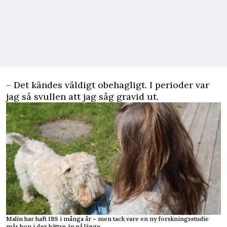
– Det kändes väldigt obehagligt. I perioder var
jag så svullen att jag såg gravid ut.
Malin har haft IBS i många år – men tack vare en ny forskningsstudie
mår hon i dag bättre än på länge.