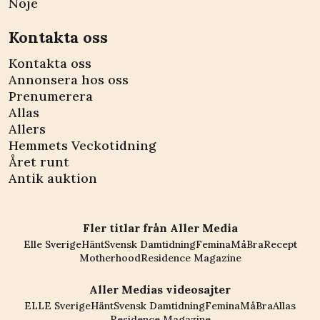
Nöje
Kontakta oss
Kontakta oss
Annonsera hos oss
Prenumerera
Allas
Allers
Hemmets Veckotidning
Året runt
Antik auktion
Fler titlar från Aller Media
Elle Sverige
Hänt
Svensk Damtidning
Femina
MåBra
Recept
Motherhood
Residence Magazine
Aller Medias videosajter
ELLE Sverige
Hänt
Svensk Damtidning
Femina
MåBra
Allas
Residence Magazine