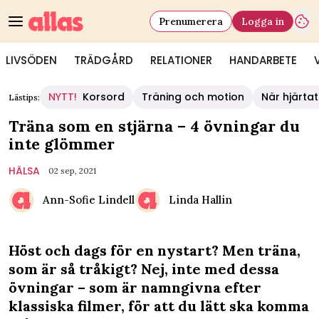
Prenumerera
Logga in
LIVSÖDEN
TRÄDGÅRD
RELATIONER
HANDARBETE
NYTT!
Korsord
Träning och motion
När hjärtat
Lästips:
Träna som en stjärna – 4 övningar du
inte glömmer
HÄLSA
02 sep, 2021
Ann-Sofie Lindell
Linda Hallin
Höst och dags för en nystart? Men träna,
som är så tråkigt? Nej, inte med dessa
övningar – som är namngivna efter
klassiska filmer, för att du lätt ska komma