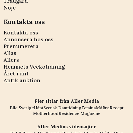
Trädgård
Nöje
Kontakta oss
Kontakta oss
Annonsera hos oss
Prenumerera
Allas
Allers
Hemmets Veckotidning
Året runt
Antik auktion
Fler titlar från Aller Media
Elle Sverige
Hänt
Svensk Damtidning
Femina
MåBra
Recept
Motherhood
Residence Magazine
Aller Medias videosajter