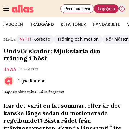
Prenumerera
Logga in
LIVSÖDEN
TRÄDGÅRD
RELATIONER
HANDARBETE
NYTT!
Korsord
Träning och motion
När hjärtat
Lästips:
Undvik skador: Mjukstarta din
träning i höst
HÄLSA
18 aug, 2021
Cajsa Rännar
Dags att börja träna? Gå ut långsamt!
Har det varit en lat sommar, eller är det
kanske länge sedan du motionerade
regelbundet? Bästa rådet från
träningsexperten: skynda långsamt! Lite