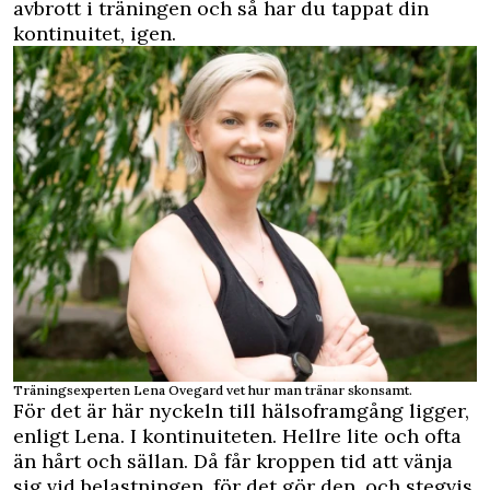
avbrott i träningen och så har du tappat din
kontinuitet, igen.
Träningsexperten Lena Ovegard vet hur man tränar skonsamt.
För det är här nyckeln till hälsoframgång ligger,
enligt Lena. I kontinuiteten. Hellre lite och ofta
än hårt och sällan. Då får kroppen tid att vänja
sig vid belastningen, för det gör den, och stegvis