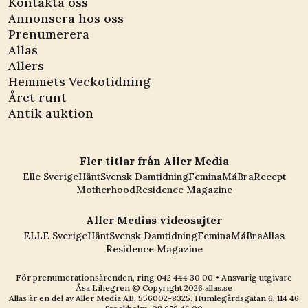
Kontakta oss
Annonsera hos oss
Prenumerera
Allas
Allers
Hemmets Veckotidning
Året runt
Antik auktion
Fler titlar från Aller Media
Elle Sverige
Hänt
Svensk Damtidning
Femina
MåBra
Recept
Motherhood
Residence Magazine
Aller Medias videosajter
ELLE Sverige
Hänt
Svensk Damtidning
Femina
MåBra
Allas
Residence Magazine
För prenumerationsärenden, ring
042 444 30 00
• Ansvarig utgivare
Åsa Liliegren © Copyright
2026
allas.se
Allas är en del av
Aller Media AB, 556002-8325
. Humlegårdsgatan 6, 114 46