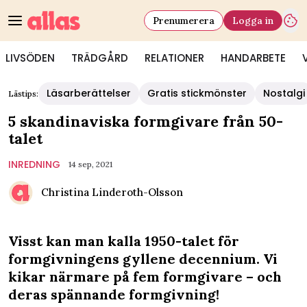
Prenumerera
Logga in
LIVSÖDEN
TRÄDGÅRD
RELATIONER
HANDARBETE
Läsarberättelser
Gratis stickmönster
Nostalgi
Lästips:
5 skandinaviska formgivare från 50-
talet
INREDNING
14 sep, 2021
Christina Linderoth-Olsson
Visst kan man kalla 1950-talet för
formgivningens gyllene decennium. Vi
kikar närmare på fem formgivare – och
deras spännande formgivning!