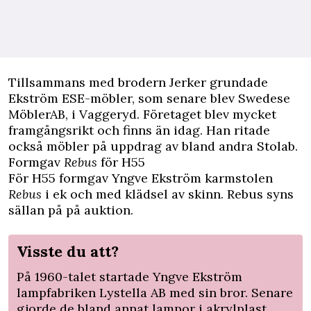
Tillsammans med brodern Jerker grundade
Ekström ESE-möbler, som senare blev Swedese
MöblerAB, i Vaggeryd. Företaget blev mycket
framgångsrikt och finns än idag. Han ritade
också möbler på uppdrag av bland andra Stolab.
Formgav
Rebus
för H55
För H55 formgav Yngve Ekström karmstolen
Rebus
i ek och med klädsel av skinn. Rebus syns
sällan på på auktion.
Visste du att?
På 1960-talet startade Yngve Ekström
lampfabriken Lystella AB med sin bror. Senare
gjorde de bland annat lampor i akrylplast.