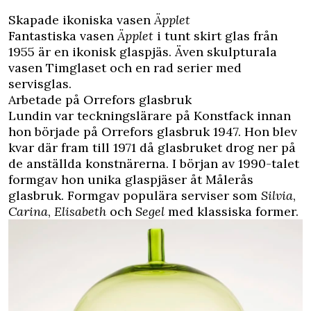
Skapade ikoniska vasen
Äpplet
Fantastiska vasen
Äpplet
i tunt skirt glas från
1955 är en ikonisk glaspjäs. Även skulpturala
vasen Timglaset och en rad serier med
servisglas.
Arbetade på Orrefors glasbruk
Lundin var teckningslärare på Konstfack innan
hon började på Orrefors glasbruk 1947. Hon blev
kvar där fram till 1971 då glasbruket drog ner på
de anställda konstnärerna. I början av 1990-talet
formgav hon unika glaspjäser åt Målerås
glasbruk. Formgav populära serviser som
Silvia
,
Carina
,
Elisabeth
och
Segel
med klassiska former.