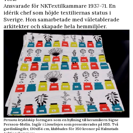
Ansvarade för NKTextilkammare 1937–71. En
idérik chef som höjde textiliernas status i
Sverige. Hon samarbetade med väletablerade
arkitekter och skapade hela hemmiljöer.
Perssons kryddskåp
formgavs som en hyllning till keramikern Signe
Persson-Melin. Ingår i
Linnelinjen
som presenterades på H55. Två
gardinlängder, 130x154 cm, klubbades för 350 kronor på Halmstads