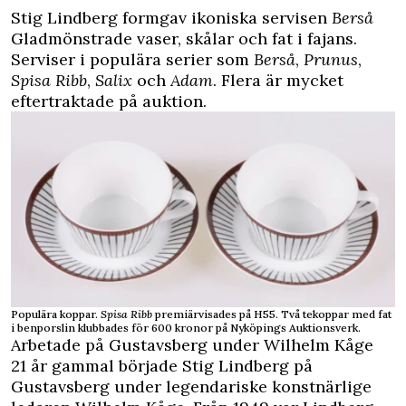
Stig Lindberg formgav ikoniska servisen
Berså
Gladmönstrade vaser, skålar och fat i fajans.
Serviser i populära serier som
Berså
,
Prunus
,
Spisa Ribb
,
Salix
och
Adam
. Flera är mycket
eftertraktade på auktion.
Populära koppar.
Spisa Ribb
premiärvisades på H55. Två tekoppar med fat
i benporslin klubbades för 600 kronor på Nyköpings Auktionsverk.
Arbetade på Gustavsberg under Wilhelm Kåge
21 år gammal började Stig Lindberg på
Gustavsberg under legendariske konstnärlige