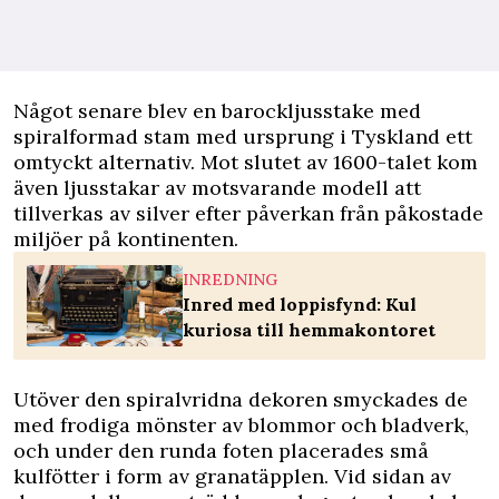
Något senare blev en barockljusstake med
spiralformad stam med ursprung i Tyskland ett
omtyckt alternativ. Mot slutet av 1600-talet kom
även ljusstakar av motsvarande modell att
tillverkas av silver efter påverkan från påkostade
miljöer på kontinenten.
INREDNING
Inred med loppisfynd: Kul
kuriosa till hemmakontoret
Utöver den spiralvridna dekoren smyckades de
med frodiga mönster av blommor och bladverk,
och under den runda foten placerades små
kulfötter i form av granatäpplen. Vid sidan av