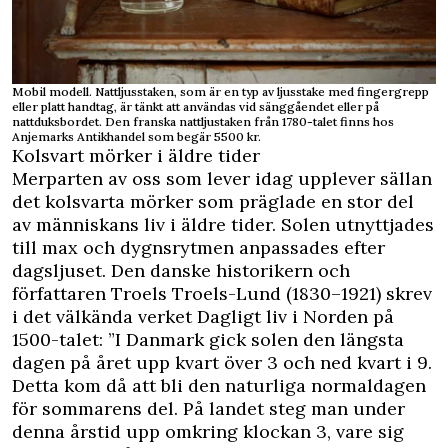
Mobil modell. Nattljusstaken, som är en typ av ljusstake med fingergrepp
eller platt handtag, är tänkt att användas vid sänggåendet eller på
nattduksbordet. Den franska nattljustaken från 1780-talet finns hos
Anjemarks Antikhandel som begär 5500 kr.
Kolsvart mörker i äldre tider
Merparten av oss som lever idag upplever sällan
det kolsvarta mörker som präglade en stor del
av människans liv i äldre tider. Solen utnyttjades
till max och dygnsrytmen anpassades efter
dagsljuset. Den danske historikern och
författaren Troels Troels-Lund (1830–1921) skrev
i det välkända verket Dagligt liv i Norden på
1500-talet: ”I Danmark gick solen den längsta
dagen på året upp kvart över 3 och ned kvart i 9.
Detta kom då att bli den naturliga normaldagen
för sommarens del. På landet steg man under
denna årstid upp omkring klockan 3, vare sig