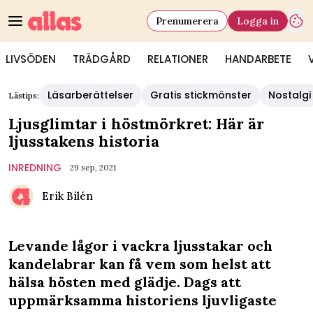
Prenumerera
Logga in
LIVSÖDEN
TRÄDGÅRD
RELATIONER
HANDARBETE
Läsarberättelser
Gratis stickmönster
Nostalgi
Lästips:
Ljusglimtar i höstmörkret: Här är
ljusstakens historia
INREDNING
29 sep, 2021
Erik Bilén
Levande lågor i vackra ljusstakar och
kandelabrar kan få vem som helst att
hälsa hösten med glädje. Dags att
uppmärksamma historiens ljuvligaste