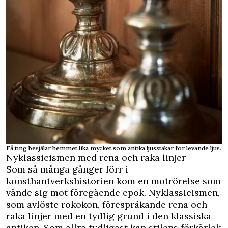
Få ting besjälar hemmet lika mycket som antika ljusstakar för levande ljus.
Nyklassicismen med rena och raka linjer
Som så många gånger förr i
konsthantverkshistorien kom en motrörelse som
vände sig mot föregående epok. Nyklassicismen,
som avlöste rokokon, förespråkande rena och
raka linjer med en tydlig grund i den klassiska
antiken. Som allra tydligast kan stilens förkärlek