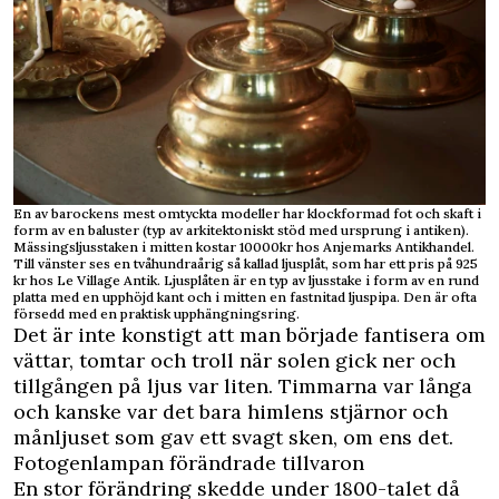
En av barockens mest omtyckta modeller har klockformad fot och skaft i
form av en baluster (typ av arkitektoniskt stöd med ursprung i antiken).
Mässingsljusstaken i mitten kostar 10000kr hos Anjemarks Antikhandel.
Till vänster ses en tvåhundraårig så kallad ljusplåt, som har ett pris på 925
kr hos Le Village Antik. Ljusplåten är en typ av ljusstake i form av en rund
platta med en upphöjd kant och i mitten en fastnitad ljuspipa. Den är ofta
försedd med en praktisk upphängningsring.
Det är inte konstigt att man började fantisera om
vättar, tomtar och troll när solen gick ner och
tillgången på ljus var liten. Timmarna var långa
och kanske var det bara himlens stjärnor och
månljuset som gav ett svagt sken, om ens det.
Fotogenlampan förändrade tillvaron
En stor förändring skedde under 1800-talet då