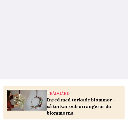
TRÄDGÅRD
Inred med torkade blommor –
så torkar och arrangerar du
blommorna