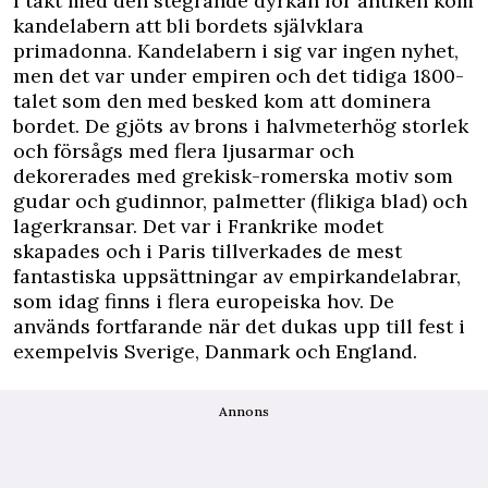
I takt med den stegrande dyrkan för antiken kom
kandelabern att bli bordets självklara
primadonna. Kandelabern i sig var ingen nyhet,
men det var under empiren och det tidiga 1800-
talet som den med besked kom att dominera
bordet. De gjöts av brons i halvmeterhög storlek
och försågs med flera ljusarmar och
dekorerades med grekisk-romerska motiv som
gudar och gudinnor, palmetter (flikiga blad) och
lagerkransar. Det var i Frankrike modet
skapades och i Paris tillverkades de mest
fantastiska uppsättningar av empirkandelabrar,
som idag finns i flera europeiska hov. De
används fortfarande när det dukas upp till fest i
exempelvis Sverige, Danmark och England.
Annons