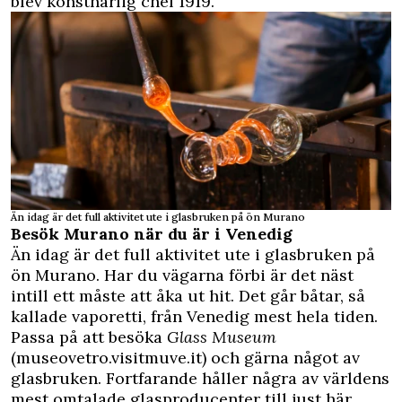
blev konstnärlig chef 1919.
Än idag är det full aktivitet ute i glasbruken på ön Murano
Besök Murano när du är i Venedig
Än idag är det full aktivitet ute i glasbruken på
ön Murano. Har du vägarna förbi är det näst
intill ett måste att åka ut hit. Det går båtar, så
kallade vaporetti, från Venedig mest hela tiden.
Passa på att besöka
Glass Museum
(museovetro.visitmuve.it) och gärna något av
glasbruken. Fortfarande håller några av världens
mest omtalade glasproducenter till just här.