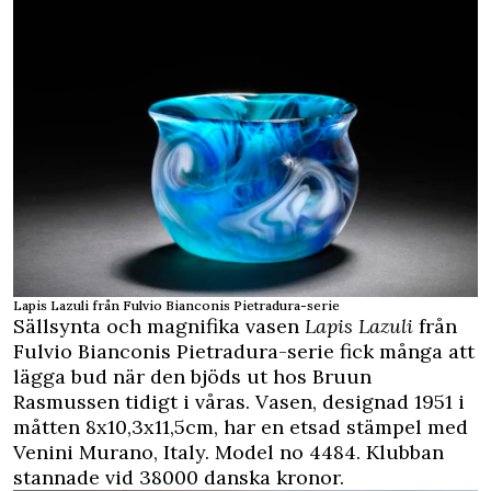
Lapis Lazuli från Fulvio Bianconis Pietradura-serie
Sällsynta och magnifika vasen
Lapis Lazuli
från
Fulvio Bianconis Pietradura-serie fick många att
lägga bud när den bjöds ut hos Bruun
Rasmussen tidigt i våras. Vasen, designad 1951 i
måtten 8x10,3x11,5cm, har en etsad stämpel med
Venini Murano, Italy. Model no 4484. Klubban
stannade vid 38000 danska kronor.