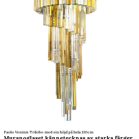
Paolo Veninis Trilobo med sin höjd på hela 130cm
Muranoglaset kännetecknas av starka färger,