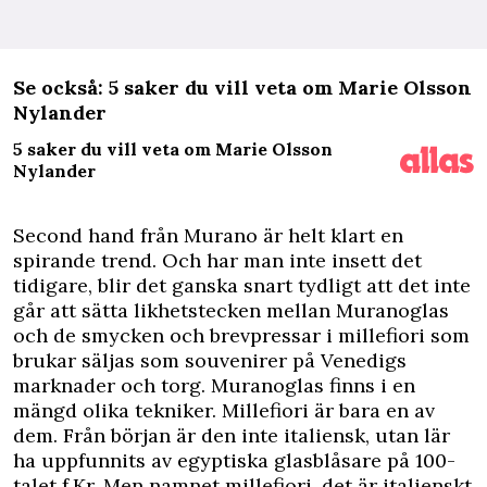
Se också: 5 saker du vill veta om Marie Olsson
Nylander
5 saker du vill veta om Marie Olsson
Nylander
Second hand från Murano är helt klart en
spirande trend. Och har man inte insett det
tidigare, blir det ganska snart tydligt att det inte
går att sätta likhetstecken mellan Muranoglas
och de smycken och brevpressar i millefiori som
brukar säljas som souvenirer på Venedigs
marknader och torg. Muranoglas finns i en
mängd olika tekniker. Millefiori är bara en av
dem. Från början är den inte italiensk, utan lär
ha uppfunnits av egyptiska glasblåsare på 100-
talet f.Kr. Men namnet millefiori, det är italienskt