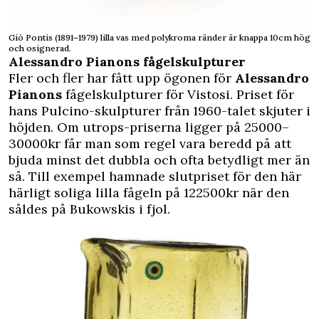
Giò Pontis (1891–1979) lilla vas med polykroma ränder är knappa 10cm hög
och osignerad.
Alessandro Pianons fågelskulpturer
Fler och fler har fått upp ögonen för
Alessandro
Pianons
fågelskulpturer för Vistosi. Priset för
hans Pulcino-skulpturer från 1960-talet skjuter i
höjden. Om utrops-priserna ligger på 25000–
30000kr får man som regel vara beredd på att
bjuda minst det dubbla och ofta betydligt mer än
så. Till exempel hamnade slutpriset för den här
härligt soliga lilla fågeln på 122500kr när den
såldes på Bukowskis i fjol.