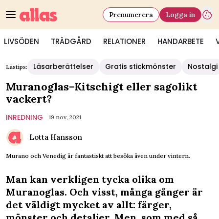
Prenumerera
Logga in
LIVSÖDEN
TRÄDGÅRD
RELATIONER
HANDARBETE
Läsarberättelser
Gratis stickmönster
Nostalgi
Lästips:
Muranoglas–Kitschigt eller sagolikt
vackert?
INREDNING
19 nov, 2021
Lotta Hansson
Murano och Venedig är fantastiskt att besöka även under vintern.
Man kan verkligen tycka olika om
Muranoglas. Och visst, många gånger är
det väldigt mycket av allt: färger,
mönster och detaljer. Men, som med så