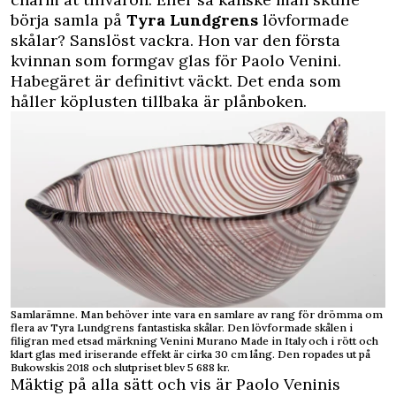
börja samla på
Tyra Lundgrens
lövformade
skålar? Sanslöst vackra. Hon var den första
kvinnan som formgav glas för Paolo Venini.
Habegäret är definitivt väckt. Det enda som
håller köplusten tillbaka är plånboken.
Samlarämne. Man behöver inte vara en samlare av rang för drömma om
flera av Tyra Lundgrens fantastiska skålar. Den lövformade skålen i
filigran med etsad märkning Venini Murano Made in Italy och i rött och
klart glas med iriserande effekt är cirka 30 cm lång. Den ropades ut på
Bukowskis 2018 och slutpriset blev 5 688 kr.
Mäktig på alla sätt och vis är Paolo Veninis