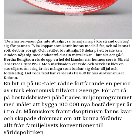
”Den här servisen går inte att sälja”, sa försäljarna på Rörstrand och tog
sig för pannan. ”Vita koppar som kombineras med blå fat, och så kanna i
rött, det blir rörigt. Och i stället för att sälja 56 delar på ett bräde kan
kunden nöja sig med endast två dussin mattallrikar – hur ska det gå?”.
Hertha Bengtson rörde upp en hel del känslor när hennes servis Blå eld
lanserades runt 1950. Men marknaden var redo och servisen blev en
storsäljare. Än i dag är det många som önskar sig delar till jul och
födelsedag. Det röda fatet har värderats till 600 kr hos Auktionshuset
Kolonn.
En bit in på 60-talet rådde fortfarande en period
av stark ekonomisk tillväxt i Sverige. För att rå
på bostadsbristen påbörjades miljonprogrammet
med målet att bygga 100 000 nya bostäder per år
i tio år. Människors framtidsoptimism fanns kvar
och skapade drömmar om att kunna förändra
allt från familjelivets konventioner till
världspolitiken.