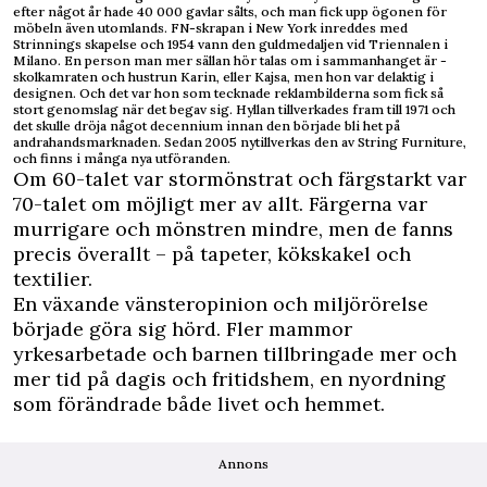
efter något år hade 40 000 gavlar sålts, och man fick upp ögonen för
möbeln även utomlands. ­FN-skrapan i New York inreddes med
Strinnings skapelse och 1954 vann den guldmedaljen vid Triennalen i
Milano. En person man mer sällan hör talas om i sammanhanget är ­
skolkamraten och hustrun Karin, eller Kajsa, men hon var delaktig i
designen. Och det var hon som tecknade reklambilderna som fick så
stort genomslag när det begav sig. Hyllan tillverkades fram till 1971 och
det skulle dröja något decennium innan den började bli het på
andrahandsmarknaden. Sedan 2005 nytillverkas den av String Furniture,
och finns i många nya utföranden.
Om 60-talet var stormönstrat och färgstarkt var
70-talet om möjligt mer av allt. Färgerna var
murrigare och mönstren mindre, men de fanns
precis överallt – på tapeter, kökskakel och
textilier.
En växande vänsteropinion och miljörörelse
började göra sig hörd. Fler mammor
yrkesarbetade och barnen tillbringade mer och
mer tid på dagis och fritidshem, en nyordning
som förändrade både livet och hemmet.
Annons