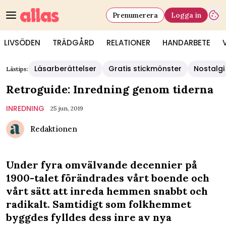
Prenumerera
Logga in
LIVSÖDEN
TRÄDGÅRD
RELATIONER
HANDARBETE
Läsarberättelser
Gratis stickmönster
Nostalgi
Lästips:
Retroguide: Inredning genom tiderna
INREDNING
25 jun, 2019
Redaktionen
Under fyra omvälvande decennier på
1900-talet förändrades vårt boende och
vårt sätt att inreda hemmen snabbt och
radikalt. Samtidigt som folkhemmet
byggdes fylldes dess inre av nya