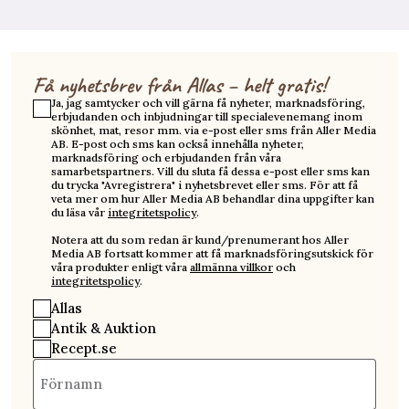
Få nyhetsbrev från Allas – helt gratis!
Ja, jag samtycker och vill gärna få nyheter, marknadsföring,
erbjudanden och inbjudningar till specialevenemang inom
skönhet, mat, resor mm. via e-post eller sms från Aller Media
AB. E-post och sms kan också innehålla nyheter,
marknadsföring och erbjudanden från våra
samarbetspartners. Vill du sluta få dessa e-post eller sms kan
du trycka "Avregistrera" i nyhetsbrevet eller sms. För att få
veta mer om hur Aller Media AB behandlar dina uppgifter kan
du läsa vår
integritetspolicy
.
Notera att du som redan är kund/prenumerant hos Aller
Media AB fortsatt kommer att få marknadsföringsutskick för
våra produkter enligt våra
allmänna villkor
och
integritetspolicy
.
Allas
Antik & Auktion
Recept.se
Förnamn