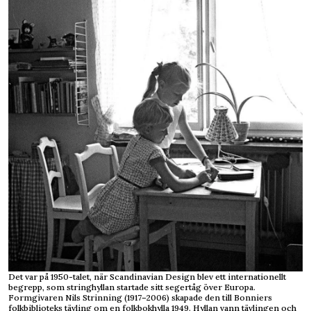
Det var på 1950-talet, när Scandinavian Design blev ett internationellt
begrepp, som stringhyllan startade sitt segertåg över Europa.
Formgivaren Nils Strinning (1917–2006) skapade den till Bonniers
folkbiblioteks tävling om en folkbokhylla 1949. Hyllan vann tävlingen och