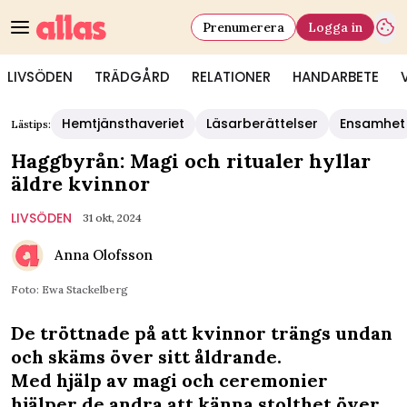
Prenumerera
Logga in
LIVSÖDEN
TRÄDGÅRD
RELATIONER
HANDARBETE
Hemtjänsthaveriet
Läsarberättelser
Ensamhet
Lästips:
Haggbyrån: Magi och ritualer hyllar
äldre kvinnor
LIVSÖDEN
31 okt, 2024
Anna Olofsson
Foto: Ewa Stackelberg
De tröttnade på att kvinnor trängs undan
och skäms över sitt åldrande.
Med hjälp av magi och ceremonier
hjälper de andra att känna stolthet över