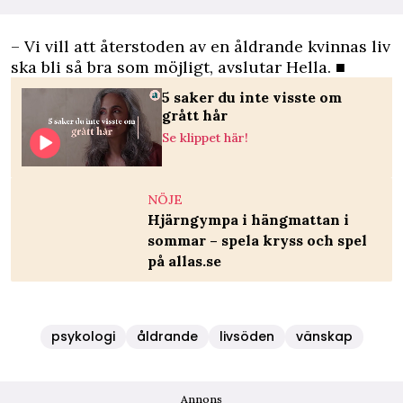
– Vi vill att återstoden av en åldrande kvinnas liv
ska bli så bra som möjligt, avslutar Hella. ■
5 saker du inte visste om
grått hår
Se klippet här!
NÖJE
Hjärngympa i hängmattan i
sommar – spela kryss och spel
på allas.se
psykologi
åldrande
livsöden
vänskap
Annons