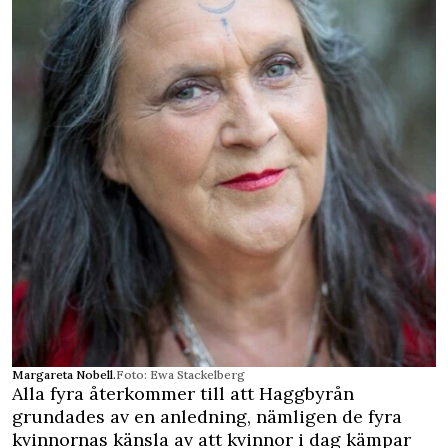
Margareta Nobell.
Foto: Ewa Stackelberg
Alla fyra återkommer till att Haggbyrån
grundades av en anledning, nämligen de fyra
kvinnornas känsla av att kvinnor i dag kämpar