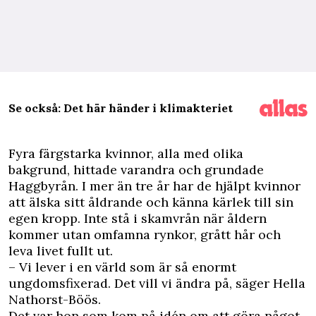
Se också: Det här händer i klimakteriet
F
yra färgstarka kvinnor, alla med olika
bakgrund, hittade varandra och grundade
Haggbyrån. I mer än tre år har de hjälpt kvinnor
att älska sitt åldrande och känna kärlek till sin
egen kropp. Inte stå i skamvrån när åldern
kommer utan omfamna rynkor, grått hår och
leva livet fullt ut.
– Vi lever i en värld som är så enormt
ungdomsfixerad. Det vill vi ändra på, säger Hella
Nathorst-Böös.
Det var hon som kom på idén om att göra något