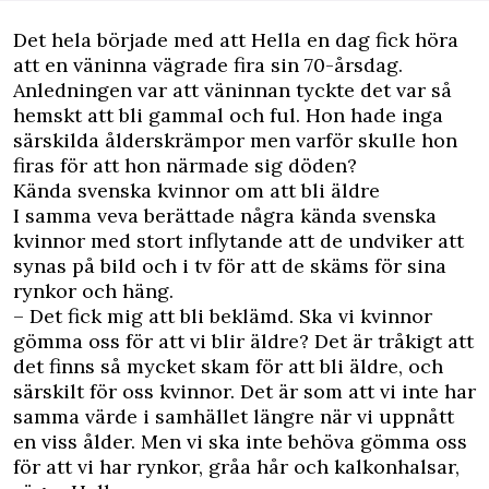
Det hela började med att Hella en dag fick höra
att en väninna vägrade fira sin 70-årsdag.
Anledningen var att väninnan tyckte det var så
hemskt att bli gammal och ful. Hon hade inga
särskilda ålderskrämpor men varför skulle hon
firas för att hon närmade sig döden?
Kända svenska kvinnor om att bli äldre
I samma veva berättade några kända svenska
kvinnor med stort inflytande att de undviker att
synas på bild och i tv för att de skäms för sina
rynkor och häng.
– Det fick mig att bli beklämd. Ska vi kvinnor
gömma oss för att vi blir äldre? Det är tråkigt att
det finns så mycket skam för att bli äldre, och
särskilt för oss kvinnor. Det är som att vi inte har
samma värde i samhället längre när vi uppnått
en viss ålder. Men vi ska inte behöva gömma oss
för att vi har rynkor, gråa hår och kalkonhalsar,