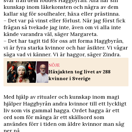
svar från dem föddes Haggbyrån. Alla har sin
kunskap inom läkekonsten och några av dem
kallar sig för soulhealer, häxa eller prästinna.
– Det var på vinst eller förlust. När jag först fick
frågan så tvekade jag inte, även om vi alla inte
kände varandra väl, säger Margareta.
– Det har tagit tid för oss att forma Haggbyrån,
vi är fyra starka kvinnor och har åsikter. Vi vågar
säga vad vi känner. Vi är haggor, säger Zindra.
NÖJE
Häxjakten tog livet av 288
kvinnor i Sverige
Med hjälp av ritualer och kunskap inom magi
hjälper Haggbyrån andra kvinnor till ett lyckligt
liv som vis gammal hagga. Ordet hagga är ett
ord som för många är ett skällsord som
användes förr i tiden om äldre kvinnor man såg
ner på.