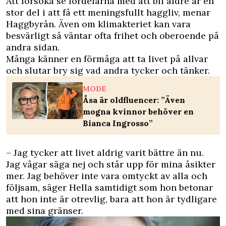
Att försöka se fördelarna med att bli äldre är en
stor del i att få ett meningsfullt haggliv, menar
Haggbyrån. Även om klimakteriet kan vara
besvärligt så väntar ofta frihet och oberoende på
andra sidan.
Många känner en förmåga att ta livet på allvar
och slutar bry sig vad andra tycker och tänker.
MODE
Åsa är oldfluencer: ”Även
mogna kvinnor behöver en
Bianca Ingrosso”
– Jag tycker att livet aldrig varit bättre än nu.
Jag vågar säga nej och står upp för mina åsikter
mer. Jag behöver inte vara omtyckt av alla och
följsam, säger Hella samtidigt som hon betonar
att hon inte är otrevlig, bara att hon är tydligare
med sina gränser.