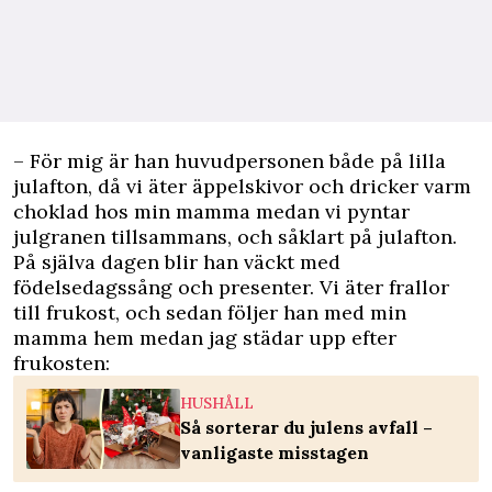
– För mig är han huvudpersonen både på lilla
julafton, då vi äter äppelskivor och dricker varm
choklad hos min mamma medan vi pyntar
julgranen tillsammans, och såklart på julafton.
På själva dagen blir han väckt med
födelsedagssång och presenter. Vi äter frallor
till frukost, och sedan följer han med min
mamma hem medan jag städar upp efter
frukosten:
HUSHÅLL
Så sorterar du julens avfall –
vanligaste misstagen