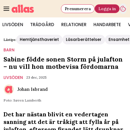
Prenumerera
Logga in
LIVSÖDEN
TRÄDGÅRD
RELATIONER
HANDARBETE
Hemtjänsthaveriet
Läsarberättelser
Ensamhet
Lästips:
BARN
Sabine födde sonen Storm på julafton
– nu vill hon motbevisa fördomarna
LIVSÖDEN
23 dec, 2025
Johan Isbrand
Foto: Søren Lamberth
Det har nästan blivit en vedertagen
sanning att det är tråkigt att fylla år på
julafton, eftersom firandet lätt drunknar