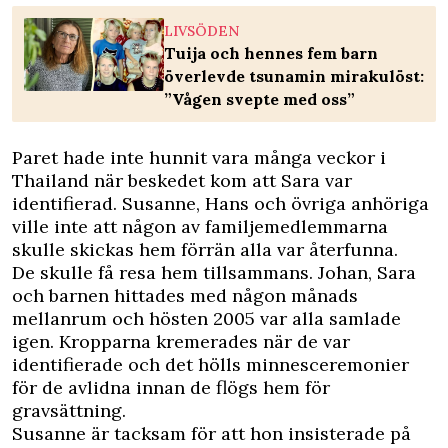
LIVSÖDEN
Tuija och hennes fem barn
överlevde tsunamin mirakulöst:
”Vågen svepte med oss”
Paret hade inte hunnit vara många veckor i
Thailand när beskedet kom att Sara var
identifierad. Susanne, Hans och övriga anhöriga
ville inte att någon av familjemedlemmarna
skulle skickas hem förrän alla var återfunna.
De skulle få resa hem tillsammans. Johan, Sara
och barnen hittades med någon månads
mellanrum och hösten 2005 var alla samlade
igen. Kropparna kremerades när de var
identifierade och det hölls
minnesceremonier
för de avlidna innan de flögs hem för
gravsättning.
Susanne är tacksam för att hon insisterade på