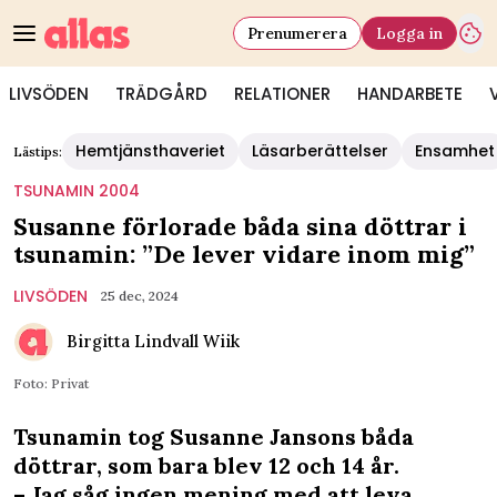
Prenumerera
Logga in
LIVSÖDEN
TRÄDGÅRD
RELATIONER
HANDARBETE
Hemtjänsthaveriet
Läsarberättelser
Ensamhet
Lästips:
TSUNAMIN 2004
Susanne förlorade båda sina döttrar i
tsunamin: ”De lever vidare inom mig”
LIVSÖDEN
25 dec, 2024
Birgitta Lindvall Wiik
Foto: Privat
Tsunamin tog Susanne Jansons båda
döttrar, som bara blev 12 och 14 år.
– Jag såg ingen mening med att leva