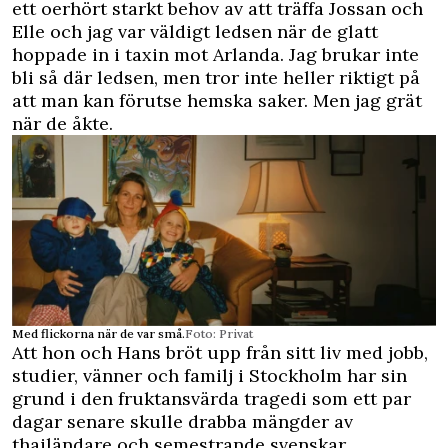
ett oerhört starkt behov av att träffa Jossan och
Elle och jag var väldigt ledsen när de glatt
hoppade in i taxin mot Arlanda. Jag brukar inte
bli så där ledsen, men tror inte heller riktigt på
att man kan förutse hemska saker. Men jag grät
när de åkte.
Med flickorna när de var små.
Foto: Privat
Att hon och Hans bröt upp från sitt liv med jobb,
studier, vänner och familj i Stockholm har sin
grund i den fruktansvärda tragedi som ett par
dagar senare skulle drabba mängder av
thailändare och semestrande svenskar.