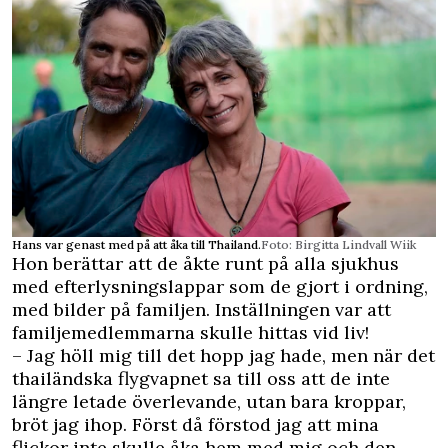
Hans var genast med på att åka till Thailand.
Foto: Birgitta Lindvall Wiik
Hon berättar att de åkte runt på alla sjukhus
med efterlysningslappar som de gjort i ordning,
med bilder på familjen. Inställningen var att
familjemedlemmarna skulle hittas vid liv!
– Jag höll mig till det hopp jag hade, men när det
thailändska flygvapnet sa till oss att de inte
längre letade överlevande, utan bara kroppar,
bröt jag ihop. Först då förstod jag att mina
flickor inte skulle åka hem med mig och den