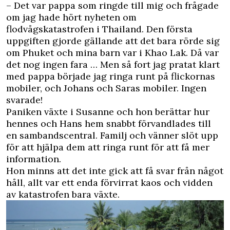
– Det var pappa som ringde till mig och frågade
om jag hade hört nyheten om
flodvågskatastrofen
i Thailand. Den första
uppgiften gjorde gällande att det bara rörde sig
om Phuket och mina barn var i Khao Lak. Då var
det nog ingen fara … Men så fort jag pratat klart
med pappa började jag ringa runt på flickornas
mobiler, och Johans och Saras mobiler. Ingen
svarade!
Paniken växte i Susanne och hon berättar hur
hennes och Hans hem snabbt förvandlades till
en sambandscentral. Familj och vänner slöt upp
för att hjälpa dem att ringa runt för att få mer
information.
Hon minns att det inte gick att få svar från något
håll, allt var ett enda förvirrat kaos och vidden
av katastrofen bara växte.