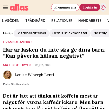
Prenumerera
Logga in
LIVSÖDEN
TRÄDGÅRD
RELATIONER
HANDARBETE
Läsarberättelser
Gratis stickmönster
Nostalgi
Lästips:
LIVSMEDELSVERKET
Här är läsken du inte ska ge dina barn:
”Kan påverka hälsan negativt”
MAT OCH DRYCK
02 jun, 2026
Louise Wibergh Lenti
Foto: Shutterstock
Det är lätt att tänka att koffein mest är
något för vuxna kaffedrickare. Men barn
och unga kan få i sig koffein på fler sätt än