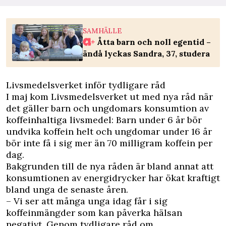
SAMHÄLLE
Åtta barn och noll egentid –
ändå lyckas Sandra, 37, studera
Livsmedelsverket inför tydligare råd
I maj kom Livsmedelsverket ut med nya råd när
det gäller barn och ungdomars konsumtion av
koffeinhaltiga livsmedel: Barn under 6 år bör
undvika koffein helt och ungdomar under 16 år
bör inte få i sig mer än 70 milligram koffein per
dag.
Bakgrunden till de nya råden är bland annat att
konsumtionen av energidrycker har ökat kraftigt
bland unga de senaste åren.
– Vi ser att många unga idag får i sig
koffeinmängder som kan påverka hälsan
negativt. Genom tydligare råd om