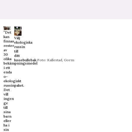
”Det
kan
Välj
finnas
ekologiska
rester
russin
av
till
30
ditt
olika
lussebullebak.
Foto: Kallestad, Gorm
bekämpningsmedel
i ett
enda
o-
ekologiskt
russinpaket.
Det
vill
ingen
ge
till
sina
barn
eller
ha i
sin