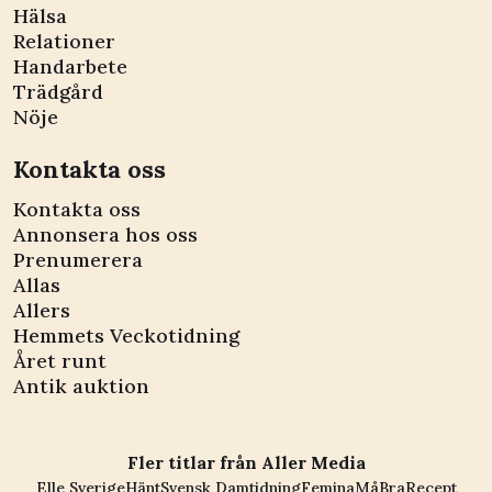
Hälsa
Relationer
Handarbete
Trädgård
Nöje
Kontakta oss
Kontakta oss
Annonsera hos oss
Prenumerera
Allas
Allers
Hemmets Veckotidning
Året runt
Antik auktion
Fler titlar från Aller Media
Elle Sverige
Hänt
Svensk Damtidning
Femina
MåBra
Recept