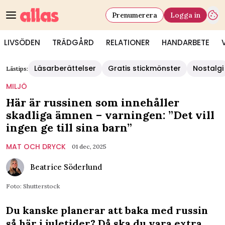
Prenumerera
Logga in
LIVSÖDEN
TRÄDGÅRD
RELATIONER
HANDARBETE
Läsarberättelser
Gratis stickmönster
Nostalgi
Lästips:
MILJÖ
Här är russinen som innehåller
skadliga ämnen – varningen: ”Det vill
ingen ge till sina barn”
MAT OCH DRYCK
01 dec, 2025
Beatrice Söderlund
Foto: Shutterstock
Du kanske planerar att baka med russin
så här i juletider? Då ska du vara extra