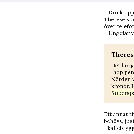
– Drick upp
Therese som
över telefon
– Ungefär v
Theres
Det börj
ihop peng
Nörden v
kronor. 
Supersp
Ett annat t
behövs, jus
i kaffebryg