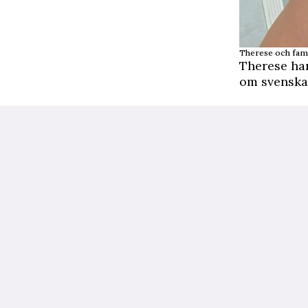
Therese och famil
Therese har
om svenska 