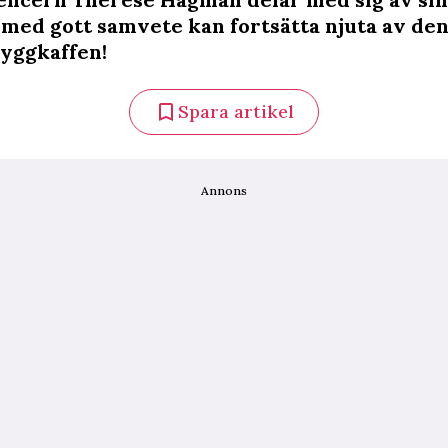
u med gott samvete kan fortsätta njuta av de
ryggkaffen!
Spara artikel
Annons