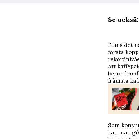
Se också:
F
inns det n
första kop
rekordnivåe
Att kaffepa
beror framf
främsta kaf
Som konsume
kan man gör