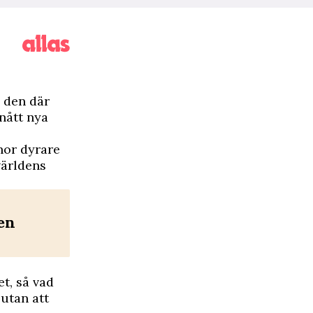
 den där
 nått nya
onor dyrare
världens
en
t, så vad
 utan att