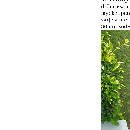
drömresan t
mycket peng
varje vinte
30 mil söd