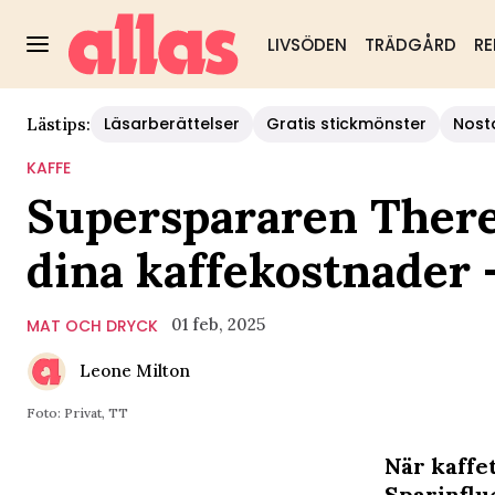
LIVSÖDEN
TRÄDGÅRD
RE
Läsarberättelser
Gratis stickmönster
Nost
Lästips:
KAFFE
Superspararen Ther
dina kaffekostnader –
01 feb, 2025
MAT OCH DRYCK
Leone Milton
Foto: Privat, TT
När kaffet
Sparinflu