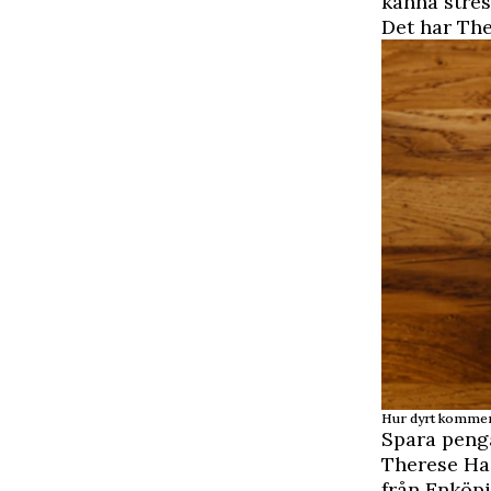
känna stre
Det har The
Hur dyrt kommer 
Spara penga
Therese Ha
från Enköpi