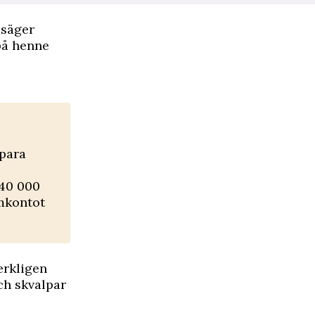
 säger
 på henne
para
140 000
amkontot
erkligen
och skvalpar