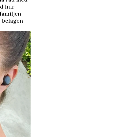
od hur
familjen
y belägen