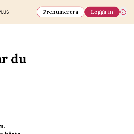
Prenumerera
Logga in
PLUS
r du
m.
a bästa