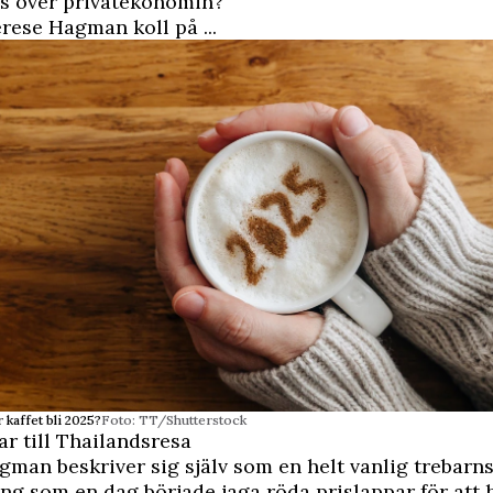
ss över privatekonomin?
rese Hagman koll på ...
kaffet bli 2025?
Foto: TT/Shutterstock
r till Thailandsresa
gman beskriver sig själv som en helt vanlig treba
ng som en dag började jaga röda prislappar för att