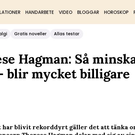
LATIONER
HANDARBETE
VIDEO
BLOGGAR
HOROSKOP
algi
Gratis noveller
Allas testar
ese Hagman: Så minska
 blir mycket billigare
 har blivit rekorddyrt gäller det att tänka o
encern Therese Hagman delar med sig av sin