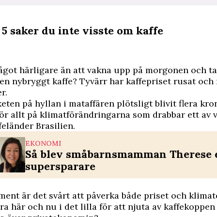
 5 saker du inte visste om kaffe
ågot härligare än att vakna upp på morgonen och ta
pen nybryggt
kaffe
? Tyvärr har kaffepriset rusat och
r.
keten på hyllan i mataffären plötsligt blivit flera kr
ör allt på klimatförändringarna som drabbar ett av 
feländer Brasilien.
EKONOMI
Så blev småbarnsmamman Therese 
supersparare
nt är det svårt att påverka både priset och klimate
a här och nu i det lilla för att njuta av kaffekoppen