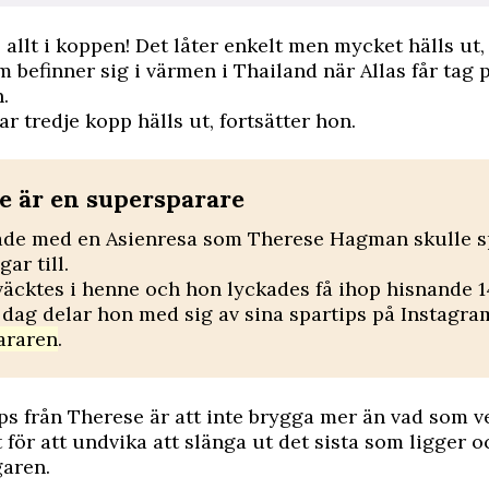
 allt i koppen! Det låter enkelt men mycket hälls ut,
 befinner sig i värmen i Thailand när Allas får tag
.
ar tredje kopp hälls ut, fortsätter hon.
e är en supersparare
ade med en Asienresa som Therese Hagman skulle s
ar till.
äcktes i henne och hon lyckades få ihop hisnande 
I dag delar hon med sig av sina spartips på Instagr
araren
.
ips från Therese är att inte brygga mer än vad som v
t för att undvika att slänga ut det sista som ligger 
garen.