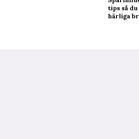
tips så d
härliga b