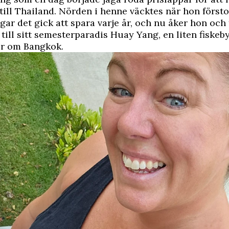
ill Thailand. Nörden i henne väcktes när hon först
ar det gick att spara varje år, och nu åker hon och 
r till sitt semesterparadis Huay Yang, en liten fiskeb
er om Bangkok.