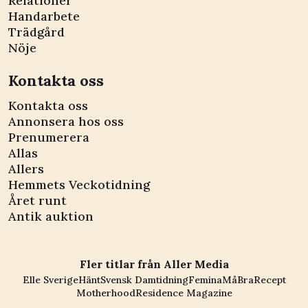
Relationer
Handarbete
Trädgård
Nöje
Kontakta oss
Kontakta oss
Annonsera hos oss
Prenumerera
Allas
Allers
Hemmets Veckotidning
Året runt
Antik auktion
Fler titlar från Aller Media
Elle Sverige
Hänt
Svensk Damtidning
Femina
MåBra
Recept
Motherhood
Residence Magazine