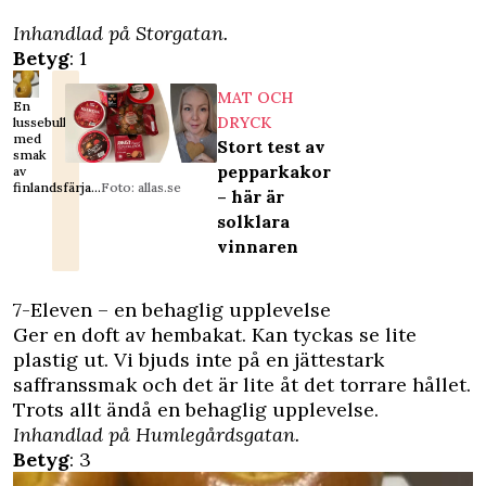
Inhandlad på Storgatan.
Betyg
: 1
MAT OCH
En
DRYCK
lussebulle
med
Stort test av
smak
pepparkakor
av
finlandsfärja...
Foto: allas.se
– här är
solklara
vinnaren
7-Eleven – en behaglig upplevelse
Ger en doft av hembakat. Kan tyckas se lite
plastig ut. Vi bjuds inte på en jättestark
saffranssmak och det är lite åt det torrare hållet.
Trots allt ändå en behaglig upplevelse.
Inhandlad på Humlegårdsgatan.
Betyg
: 3