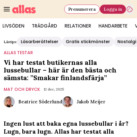
Prenumerera
Logga in
LIVSÖDEN
TRÄDGÅRD
RELATIONER
HANDARBETE
Läsarberättelser
Gratis stickmönster
Nostalgi
Lästips:
ALLAS TESTAR
Vi har testat butikernas alla
lussebullar – här är den bästa och
sämsta: ”Smakar finlandsfärja”
MAT OCH DRYCK
12 dec, 2025
Beatrice Söderlund
Jakob Meijer
Ingen lust att baka egna lussebullar i år?
Lugn, bara lugn. Allas har testat alla