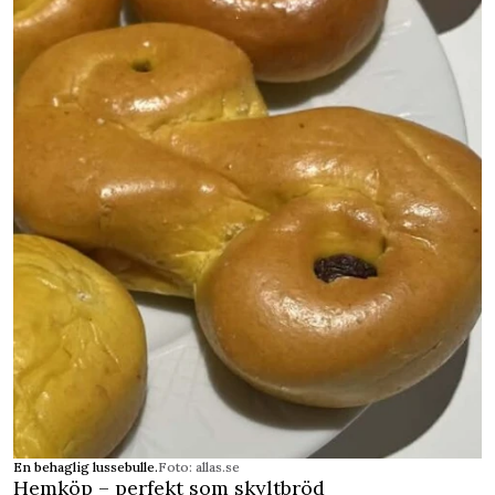
En behaglig lussebulle.
Foto: allas.se
Hemköp – perfekt som skyltbröd