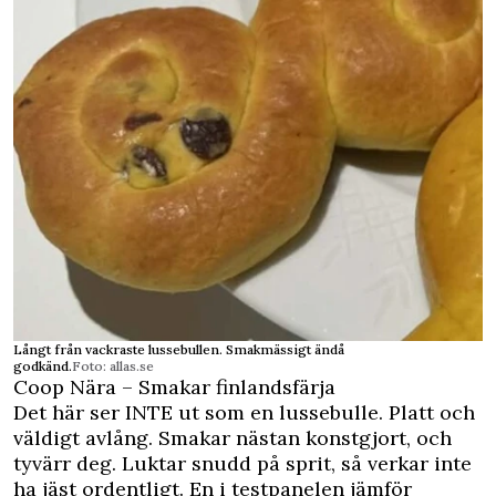
Långt från vackraste lussebullen. Smakmässigt ändå
godkänd.
Foto: allas.se
Coop Nära – Smakar finlandsfärja
Det här ser INTE ut som en lussebulle. Platt och
väldigt avlång. Smakar nästan konstgjort, och
tyvärr deg. Luktar snudd på sprit, så verkar inte
ha jäst ordentligt. En i testpanelen jämför