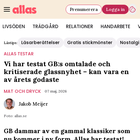
Prenumerera
Logga in
LIVSÖDEN
TRÄDGÅRD
RELATIONER
HANDARBETE
Läsarberättelser
Gratis stickmönster
Nostalgi
Lästips:
ALLAS TESTAR
Vi har testat GB:s omtalade och
kritiserade glassnyhet – kan vara en
av årets godaste
MAT OCH DRYCK
07 maj, 2026
Jakob Meijer
Foto: allas.se
GB dammar av en gammal klassiker som
nu kommer i ny form. Allas har testat!