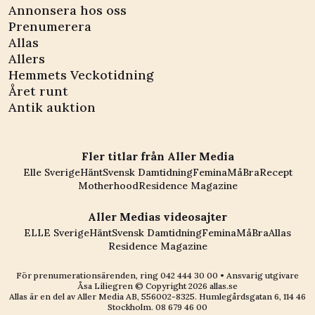
Annonsera hos oss
Prenumerera
Allas
Allers
Hemmets Veckotidning
Året runt
Antik auktion
Fler titlar från Aller Media
Elle Sverige
Hänt
Svensk Damtidning
Femina
MåBra
Recept
Motherhood
Residence Magazine
Aller Medias videosajter
ELLE Sverige
Hänt
Svensk Damtidning
Femina
MåBra
Allas
Residence Magazine
För prenumerationsärenden, ring
042 444 30 00
• Ansvarig utgivare
Åsa Liliegren © Copyright
2026
allas.se
Allas är en del av
Aller Media AB, 556002-8325
. Humlegårdsgatan 6, 114 46
Stockholm.
08 679 46 00