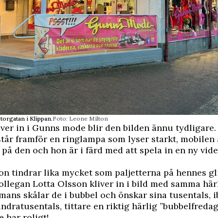
orgatan i Klippan.
Foto: Leone Milton
ver in i Gunns mode blir den bilden ännu tydligare
tår framför en ringlampa som lyser starkt, mobilen 
d på den och hon är i färd med att spela in en ny vide
n tindrar lika mycket som paljetterna på hennes g
ollegan Lotta Olsson kliver in i bild med samma här
mans skålar de i bubbel och önskar sina tusentals, ib
dratusentals, tittare en riktig härlig ”bubbelfredag
 har roligt!