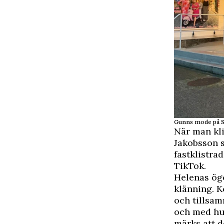
Gunns mode på St
När man kli
Jakobsson s
fastklistra
TikTok.
Helenas ögo
klänning. K
och tillsam
och med hun
märks att de