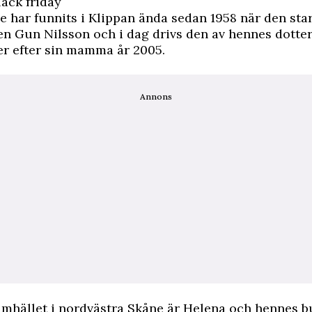
lack friday
har funnits i Klippan ända sedan 1958 när den sta
n Gun Nilsson och i dag drivs den av hennes dotte
er efter sin mamma år 2005.
Annons
 samhället i nordvästra Skåne är Helena och hennes b