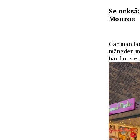
Se också
Monroe
G
år man lä
mängden med
här finns e