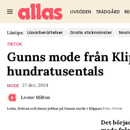
LIVSÖDEN
TRÄDGÅRD
RE
Läsarberättelser
Gratis stickmönster
Nost
Lästips:
TIKTOK
Gunns mode från Klip
hundratusentals
27 dec, 2024
MODE
Leone Milton
Lotta, Helena och Susse jobbar på Gunns mode i Klippan.
Foto: Privat
Det börja
mode från