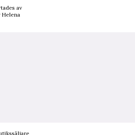
rtades av
r Helena
utikssäljare