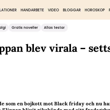
LATIONER
HANDARBETE
VIDEO
BLOGGAR
HOROSKOP
algi
Gratis noveller
Allas testar
pan blev virala – sett
de som en bojkott mot Black friday och nu h
 Klippan blivit rikskända med sitt fredagsbu