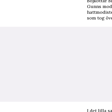
Bojkottar B
Gunns mode 
hattmodiste
som tog öv
I det lilla