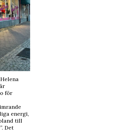
. Helena
är
o för
limrande
liga energi,
land till
”. Det