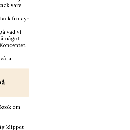
tack vare
lack friday-
på vad vi
på något
 Konceptet
 våra
på
iktok om
åg klippet