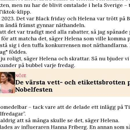
ten, men nu har de blivit omtalade i hela Sverige – 
Tiktok-klipp.
e 2023. Det var Black friday och Helena var trött på B
om ändå främst gynnar näthandeln.
att det var tradigt med alla rabatter, så jag spånade 
för att matcha det, säger Helena som ville komma 
tå sig i den tuffa konkurrensen mot näthandlarna.
ag" föddes.
 ju roligt, säger Helena och skrattar. Så nu bjuder vi
under på bubbel varje fredag.
NÖJE
De värsta vett- och etikettsbrotten 
Nobelfesten
omedelbar – tack vare att de delade ett inlägg på T
lfredagar”.
 aldrig att så många skulle se det, säger Helena.
lades av influeraren Hanna Friberg. En annan som s