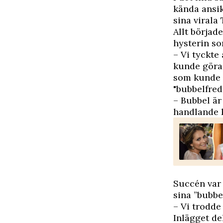
kända ansik
sina virala 
Allt börjad
hysterin s
– Vi tyckte 
kunde göra 
som kunde s
"bubbelfred
– Bubbel är
handlande k
Succén var 
sina ”bubbe
– Vi trodde
Inlägget de