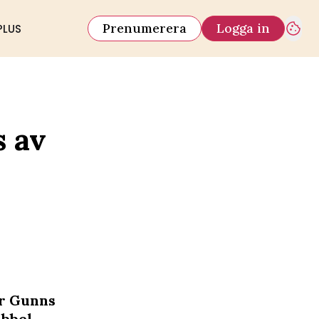
Prenumerera
Logga in
PLUS
s av
ar Gunns
bbel.