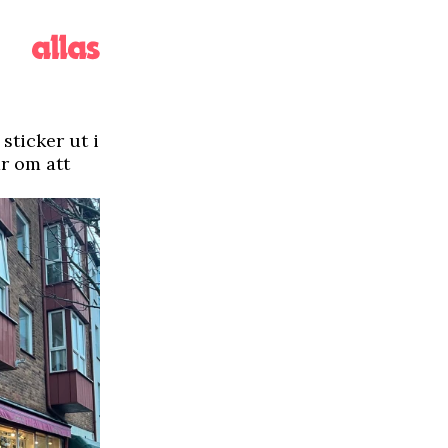
sticker ut i
r om att