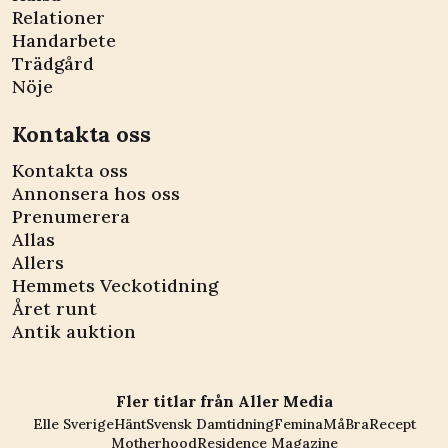
Relationer
Handarbete
Trädgård
Nöje
Kontakta oss
Kontakta oss
Annonsera hos oss
Prenumerera
Allas
Allers
Hemmets Veckotidning
Året runt
Antik auktion
Fler titlar från Aller Media
Elle Sverige
Hänt
Svensk Damtidning
Femina
MåBra
Recept
Motherhood
Residence Magazine