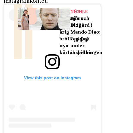
Instagramkontot.
RELATIONER
NÖJE
Victoria och
Björn
Daniel 10-
Dixgård i
årig
Mando Diao:
bröllopsdag:
Jag grät
nya
under
kärleksbilder
inspelningen
View this post on Instagram