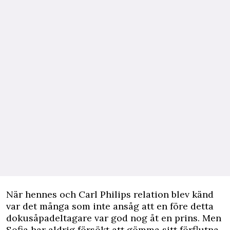
När hennes och Carl Philips relation blev känd
var det många som inte ansåg att en före detta
dokusåpadeltagare var god nog åt en prins. Men
Sofia har aldrig försökt att gömma sitt förflutna