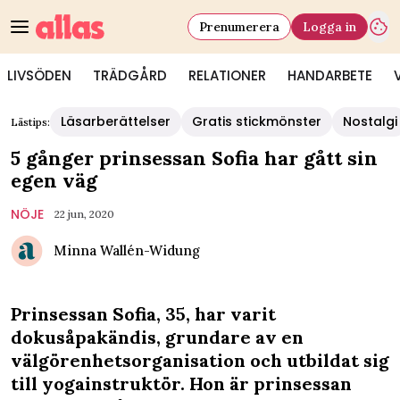
Prenumerera
Logga in
LIVSÖDEN
TRÄDGÅRD
RELATIONER
HANDARBETE
Läsarberättelser
Gratis stickmönster
Nostalgi
Lästips:
5 gånger prinsessan Sofia har gått sin
egen väg
NÖJE
22 jun, 2020
Minna Wallén-Widung
Prinsessan Sofia, 35, har varit
dokusåpakändis, grundare av en
välgörenhetsorganisation och utbildat sig
till yogainstruktör. Hon är prinsessan