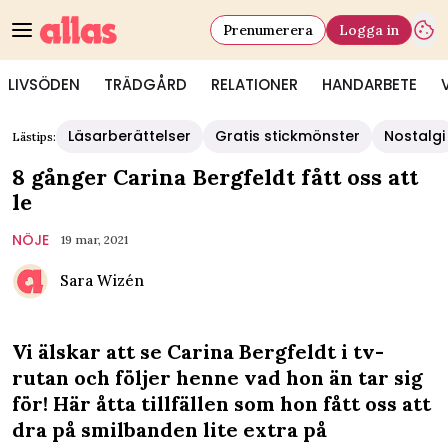
Prenumerera
Logga in
LIVSÖDEN
TRÄDGÅRD
RELATIONER
HANDARBETE
Läsarberättelser
Gratis stickmönster
Nostalgi
Lästips:
8 gånger Carina Bergfeldt fått oss att
le
NÖJE
19 mar, 2021
Sara Wizén
Vi älskar att se Carina Bergfeldt i tv-
rutan och följer henne vad hon än tar sig
för! Här åtta tillfällen som hon fått oss att
dra på smilbanden lite extra på