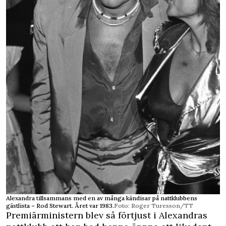
Alexandra tillsammans med en av många kändisar på nattklubbens
gästlista – Rod Stewart. Året var 1983.
Foto: Roger Turesson/TT
Premiärministern blev så förtjust i Alexandras