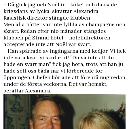
– Då gick jag och Noël in i köket och dansade
krigsdans av lycka, skrattar Alexandra.
Rasistisk direktör stängde klubben
Men alla nätter var inte fyllda av champagne och
skratt. Redan efter nio månader stängdes
klubben på Strand hotel – hotelldirektören
accepterade inte att Noël var svart.
– Han spärrade av ingångarna med kedjor. Vi fick
inte vara kvar, vi skulle ut! ”Du sa inte att du
hade en svart man” fick jag höra, trots att han ju
hade sett oss båda när vi förberedde för
öppningen. Chefen började att förebrå mig redan
under de första veckorna. Det var hemskt,
berättar Alexandra.