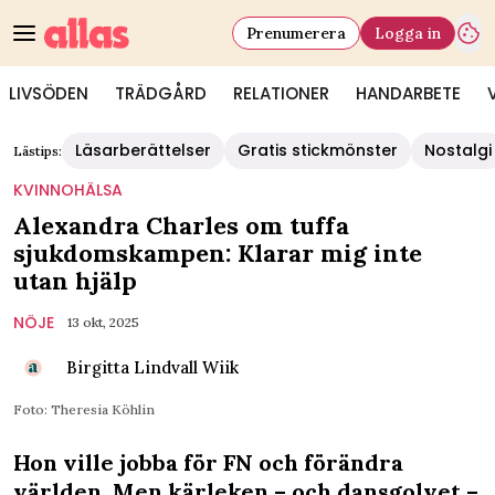
Prenumerera
Logga in
LIVSÖDEN
TRÄDGÅRD
RELATIONER
HANDARBETE
Läsarberättelser
Gratis stickmönster
Nostalgi
Lästips:
KVINNOHÄLSA
Alexandra Charles om tuffa
sjukdomskampen: Klarar mig inte
utan hjälp
NÖJE
13 okt, 2025
Birgitta Lindvall Wiik
Foto: Theresia Köhlin
Hon ville jobba för FN och förändra
världen. Men kärleken – och dansgolvet –