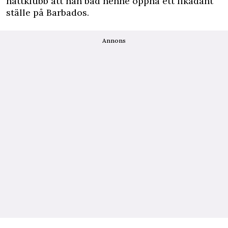
nattklubb att han bad henne öppna ett likadant
ställe på Barbados.
Annons