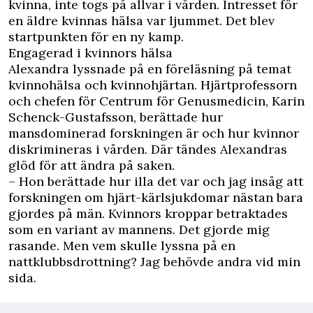
kvinna, inte togs på allvar i vården. Intresset för
en äldre kvinnas hälsa var ljummet. Det blev
startpunkten för en ny kamp.
Engagerad i kvinnors hälsa
Alexandra lyssnade på en föreläsning på temat
kvinnohälsa och kvinnohjärtan. Hjärtprofessorn
och chefen för Centrum för Genusmedicin, Karin
Schenck-Gustafsson, berättade hur
mansdominerad forskningen är och hur kvinnor
diskrimineras i vården. Där tändes Alexandras
glöd för att ändra på saken.
– Hon berättade hur illa det var och jag insåg att
forskningen om hjärt-kärlsjukdomar nästan bara
gjordes på män. Kvinnors kroppar betraktades
som en variant av mannens. Det gjorde mig
rasande. Men vem skulle lyssna på en
nattklubbsdrottning? Jag behövde andra vid min
sida.