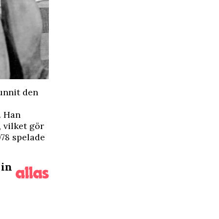
vunnit den
. Han
vilket gör
978 spelade
 in