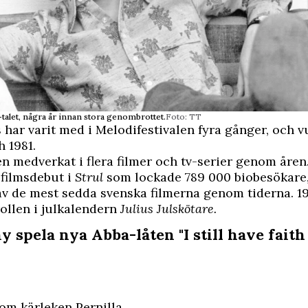
-talet, några år innan stora genombrottet.
Foto: TT
s har varit med i Melodifestivalen fyra gånger, och 
h 1981.
n medverkat i flera filmer och tv-serier genom åren
filmsdebut i
Strul
som lockade 789 000 biobesökare, 
 av de mest sedda svenska filmerna genom tiderna. 1
ollen i julkalendern
Julius Julskötare.
 spela nya Abba-låten "I still have faith
 om kärleken Pernilla