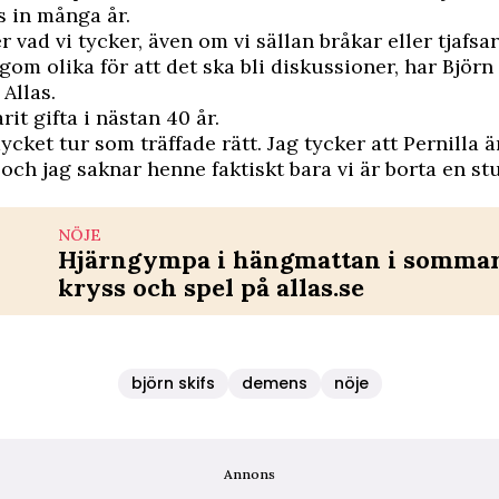
 in många år.
 vad vi tycker, även om vi sällan bråkar eller tjafsar
agom olika för att det ska bli diskussioner, har Björn
 Allas.
rit gifta i nästan 40 år.
ycket tur som träffade rätt. Jag tycker att Pernilla ä
t och jag saknar henne faktiskt bara vi är borta en st
NÖJE
Hjärngympa i hängmattan i sommar 
kryss och spel på allas.se
björn skifs
demens
nöje
Annons