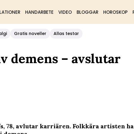
LATIONER
HANDARBETE
VIDEO
BLOGGAR
HOROSKOP
algi
Gratis noveller
Allas testar
av demens – avslutar
s, 78, avlutar karriären. Folkkära artisten h
 i demens.