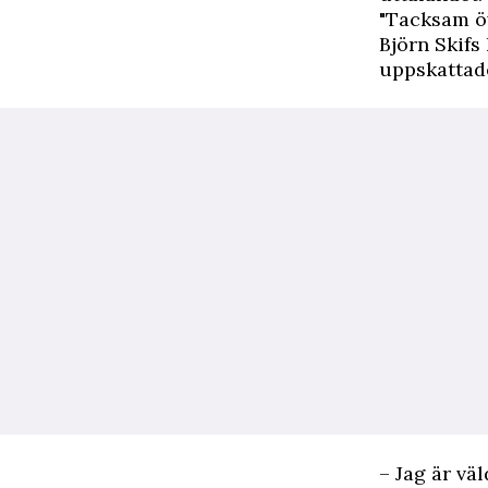
"Tacksam öv
Björn Skifs
uppskattade
– Jag är vä