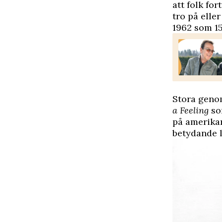
att folk fo
tro på elle
1962 som 15
Stora geno
a Feeling
so
på amerikan
betydande l