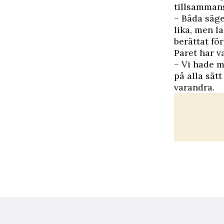
tillsammans
– Båda säger
lika, men l
berättat för
Paret har va
– Vi hade m
på alla sät
varandra.