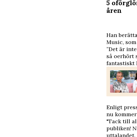
5 oförgl
åren
H
an berätt
Music, so
”Det är int
så oerhört 
fantastiskt 
Enligt pres
nu kommer f
"Tack till a
publiken! N
uttalandet.