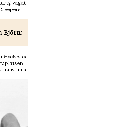
ldrig vågat
 Creepers
.
a Björn:
en
Hooked on
staplatsen
v hans mest