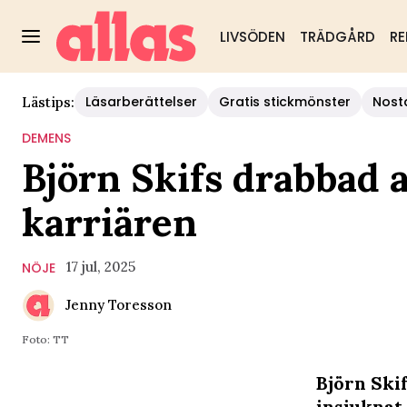
LIVSÖDEN
TRÄDGÅRD
RE
Läsarberättelser
Gratis stickmönster
Nost
Lästips:
DEMENS
Björn Skifs drabbad 
karriären
17 jul, 2025
NÖJE
Jenny Toresson
Foto: TT
Björn Skif
insjuknat