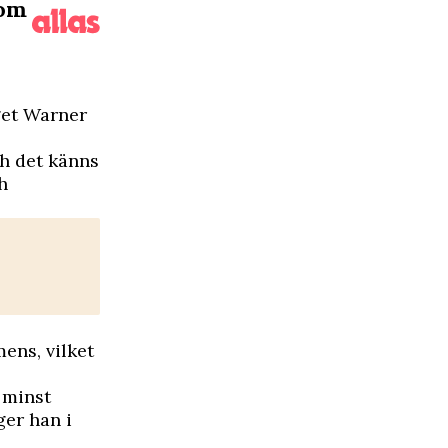
nom
get Warner
ch det känns
h
ens, vilket
e minst
ger han i