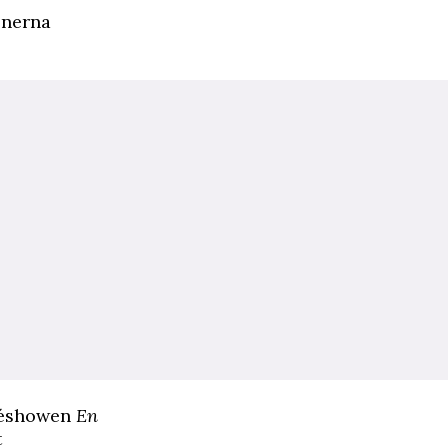
önerna
ccéshowen
En
t