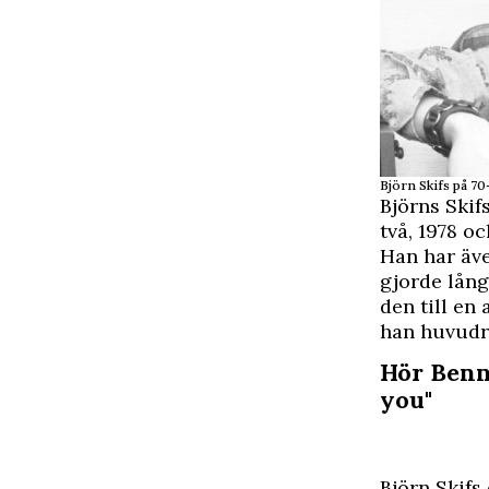
Björn Skifs på 70
Björns Skif
två, 1978 oc
Han har äve
gjorde lång
den till en
han huvudr
Hör Benny
you"
Björn Skifs