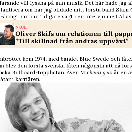
rtfarande vill lyssna på min musik. Det här hade jag a
r fantisera om när jag bildade mitt första band Slam
-åring, har han tidigare sagt i
en intervju med Allas
NÖJE
Oliver Skifs om relationen till papp
”Till skillnad från andras uppväxt”
mbrottet kom 1974, med bandet Blue Swede och låt
m blev den första svenska låten någonsin att nå för
ska Billboard-topplistan. Även
Michelangelo
är en a
åtar i karriären.