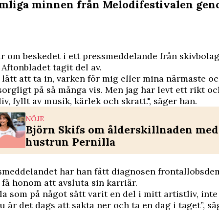
ömliga minnen från Melodifestivalen ge
ar om beskedet i ett pressmeddelande från skivbola
m
Aftonbladet
tagit del av.
e lätt att ta in, varken för mig eller mina närmaste o
sorgligt på så många vis. Men jag har levt ett rikt oc
liv, fyllt av musik, kärlek och skratt.", säger han.
NÖJE
Björn Skifs om ålderskillnaden med
hustrun Pernilla
smeddelandet har han fått diagnosen frontallobsdem
å honom att avsluta sin karriär.
lla som på något sätt varit en del i mitt artistliv, int
u är det dags att sakta ner och ta en dag i taget”, sä