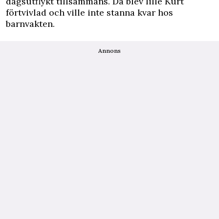
dagsutflykt tillsammans. Då blev lille Kurt
förtvivlad och ville inte stanna kvar hos
barnvakten.
Annons