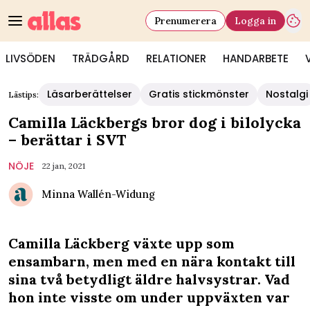
Prenumerera
Logga in
LIVSÖDEN
TRÄDGÅRD
RELATIONER
HANDARBETE
Läsarberättelser
Gratis stickmönster
Nostalgi
Lästips:
Camilla Läckbergs bror dog i bilolycka
– berättar i SVT
NÖJE
22 jan, 2021
Minna Wallén-Widung
Camilla Läckberg växte upp som
ensambarn, men med en nära kontakt till
sina två betydligt äldre halvsystrar. Vad
hon inte visste om under uppväxten var