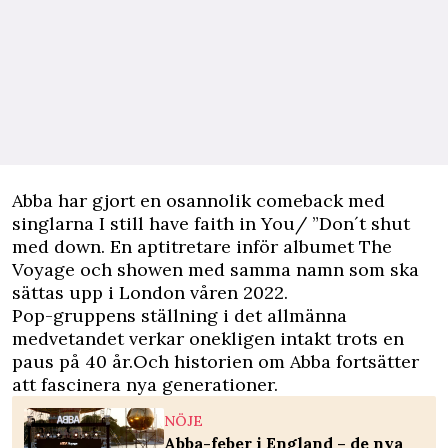
A
bba har gjort en osannolik comeback med
singlarna I still have faith in You/ ”Don´t shut
med down. En aptitretare inför albumet The
Voyage och showen med samma namn som ska
sättas upp i London våren 2022.
Pop-gruppens ställning i det allmänna
medvetandet verkar onekligen intakt trots en
paus på 40 år.Och historien om Abba fortsätter
att fascinera nya generationer.
NÖJE
Abba-feber i England – de nya