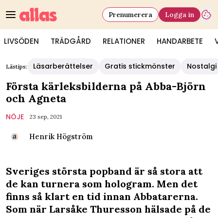
Prenumerera
Logga in
LIVSÖDEN
TRÄDGÅRD
RELATIONER
HANDARBETE
Läsarberättelser
Gratis stickmönster
Nostalgi
Lästips:
Första kärleksbilderna på Abba-Björn
och Agneta
NÖJE
23 sep, 2021
Henrik Högström
Sveriges största popband är så stora att
de kan turnera som hologram. Men det
finns så klart en tid innan Abbatarerna.
Som när Larsåke Thuresson hälsade på de