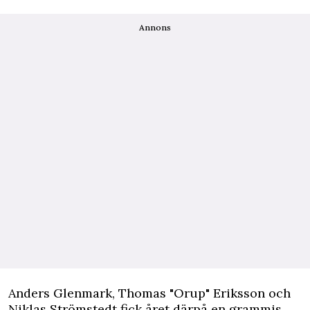
Annons
Anders Glenmark, Thomas "Orup" Eriksson och
Niklas Strömstedt fick året därpå en grammis