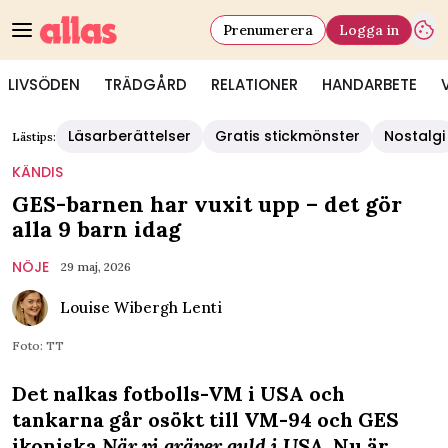
Prenumerera
Logga in
LIVSÖDEN
TRÄDGÅRD
RELATIONER
HANDARBETE
Läsarberättelser
Gratis stickmönster
Nostalgi
Lästips:
KÄNDIS
GES-barnen har vuxit upp – det gör
alla 9 barn idag
NÖJE
29 maj, 2026
Louise Wibergh Lenti
Foto: TT
Det nalkas fotbolls-VM i USA och
tankarna går osökt till VM-94 och GES
ikoniska
När vi gräver guld i USA
. Nu är