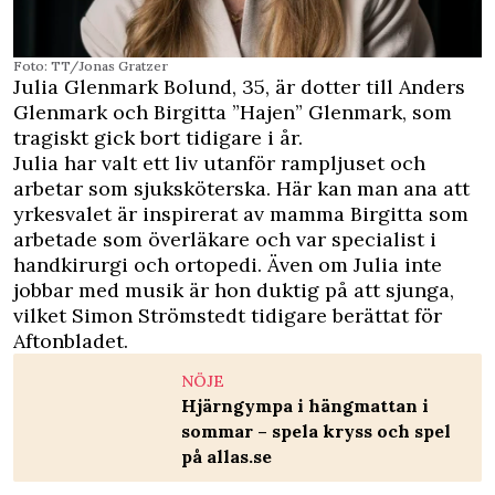
Foto: TT/Jonas Gratzer
Julia Glenmark Bolund, 35, är dotter till Anders
Glenmark och Birgitta ”Hajen” Glenmark, som
tragiskt
gick bort tidigare i år
.
Julia har valt ett liv utanför rampljuset och
arbetar som sjuksköterska. Här kan man ana att
yrkesvalet är inspirerat av mamma Birgitta som
arbetade som överläkare och var specialist i
handkirurgi och ortopedi. Även om Julia inte
jobbar med musik är hon duktig på att sjunga,
vilket Simon Strömstedt tidigare berättat för
Aftonbladet
.
NÖJE
Hjärngympa i hängmattan i
sommar – spela kryss och spel
på allas.se