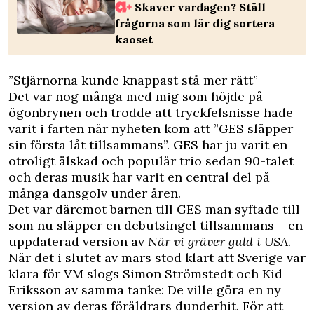
Skaver vardagen? Ställ
frågorna som lär dig sortera
kaoset
”Stjärnorna kunde knappast stå mer rätt”
Det var nog många med mig som höjde på
ögonbrynen och trodde att tryckfelsnisse hade
varit i farten när nyheten kom att ”GES släpper
sin första låt tillsammans”. GES har ju varit en
otroligt älskad och populär trio sedan 90-talet
och deras musik har varit en central del på
många dansgolv under åren.
Det var däremot barnen till GES man syftade till
som nu släpper en debutsingel tillsammans – en
uppdaterad version av
När vi gräver guld i USA
.
När det i slutet av mars stod klart att Sverige var
klara för VM slogs Simon Strömstedt och Kid
Eriksson av samma tanke: De ville göra en ny
version av deras föräldrars dunderhit. För att