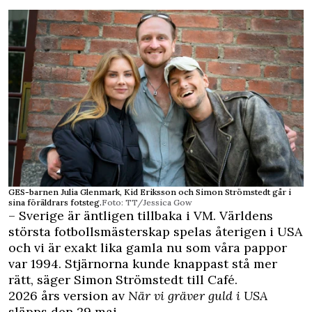
GES-barnen Julia Glenmark, Kid Eriksson och Simon Strömstedt går i
sina föräldrars fotsteg.
Foto: TT/Jessica Gow
– Sverige är äntligen tillbaka i VM. Världens
största fotbollsmästerskap spelas återigen i USA
och vi är exakt lika gamla nu som våra pappor
var 1994. Stjärnorna kunde knappast stå mer
rätt, säger Simon Strömstedt till
Café
.
2026 års version av
När vi gräver guld i USA
släpps den 29 maj.