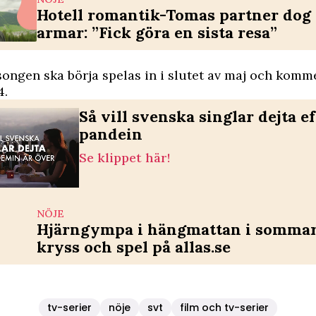
Hotell romantik-Tomas partner dog 
armar: ”Fick göra en sista resa”
ongen ska börja spelas in i slutet av maj och komme
4.
Så vill svenska singlar dejta ef
pandein
Se klippet här!
NÖJE
Hjärngympa i hängmattan i sommar 
kryss och spel på allas.se
tv-serier
nöje
svt
film och tv-serier