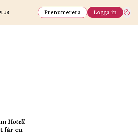
Prenumerera
Logga in
PLUS
ram
Hotell
t får en