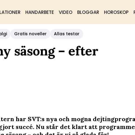
LATIONER
HANDARBETE
VIDEO
BLOGGAR
HOROSKOP
algi
Gratis noveller
Allas testar
ny säsong – efter
tern har SVT:s nya och mogna dejtingprog
gjort succé. Nu står det klart att programme
e säsong – och det är vi så glada för!