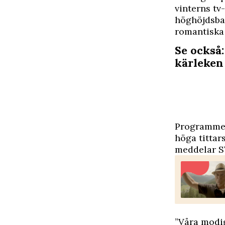
vinterns t
höghöjdsban
romantiska
Se också:
kärleken
Programmet,
höga tittars
meddelar S
”Våra modig