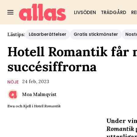
LIVSÖDEN
TRÄDGÅRD
RE
Läsarberättelser
Gratis stickmönster
Nost
Lästips:
Hotell Romantik får 
succésiffrorna
24 feb, 2023
NÖJE
Moa Malmqvist
Ewa och Kjell i
Hotell Romantik
Under vin
Romantik
ytterligar