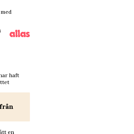
n med
a
har haft
ttet
 från
ått en