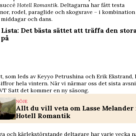
v-succé
Hotell Romantik
. Deltagarna har fått testa
or, rodel, paraglide och skogsrave – i kombinatio
 middagar och dans.
 Lista: Det bästa sättet att träffa den stor
 på
 som leds av Keyyo Petrushina och Erik Ekstrand, 
iffror hela vintern. När vi närmar oss det sista avsni
VT Satt det kommer en ny säsong.
NÖJE
Allt du vill veta om Lasse Melander
Hotell Romantik
a och kärlekstörstande deltagare har varje vecka n