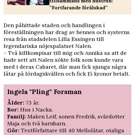
tillsammans med hustrun:
”Fortfarande förälskad”
Den påhittade staden och handlingen i
föreställningen har drag av hennes och systerns
resa från stadsdelen Lilla Essingen till
legendariska nöjespalatset Nalen.
– Två killkompisar till mig och Annika sa att de
hade sett att Nalen sökte folk som kunde vara
med i deras Cabaret, där man fick sjunga några
låtar på lördagskvällen och fick 15 kronor betalt.
Ingela "Pling" Forsman
Ålder:
73 år.
Bor:
Hus i Nacka.
Familj:
Maken Leif, sonen Fredrik, svärdotter
Maja och två barnbarn.
Gör:
Textförfattare till 40 Mellolåtar, otaliga