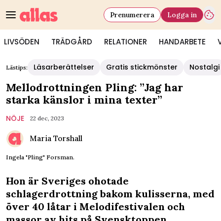
Prenumerera
Logga in
LIVSÖDEN
TRÄDGÅRD
RELATIONER
HANDARBETE
Läsarberättelser
Gratis stickmönster
Nostalgi
Lästips:
Mellodrottningen Pling: ”Jag har
starka känslor i mina texter”
NÖJE
22 dec, 2023
Maria Torshall
Ingela "Pling" Forsman.
Hon är Sveriges ohotade
schlagerdrottning bakom kulisserna, med
över 40 låtar i Melodifestivalen och
massor av hits på Svensktoppen.