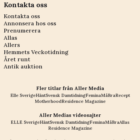
Kontakta oss
Kontakta oss
Annonsera hos oss
Prenumerera
Allas
Allers
Hemmets Veckotidning
Året runt
Antik auktion
Fler titlar från Aller Media
Elle Sverige
Hänt
Svensk Damtidning
Femina
MåBra
Recept
Motherhood
Residence Magazine
Aller Medias videosajter
ELLE Sverige
Hänt
Svensk Damtidning
Femina
MåBra
Allas
Residence Magazine