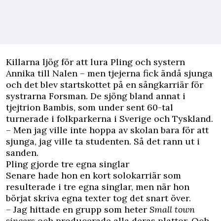
Killarna ljög för att lura Pling och systern
Annika till Nalen – men tjejerna fick ändå sjunga
och det blev startskottet på en sångkarriär för
systrarna Forsman. De sjöng bland annat i
tjejtrion Bambis, som under sent 60-tal
turnerade i folkparkerna i Sverige och Tyskland.
– Men jag ville inte hoppa av skolan bara för att
sjunga, jag ville ta studenten. Så det rann ut i
sanden.
Pling gjorde tre egna singlar
Senare hade hon en kort solokarriär som
resulterade i tre egna singlar, men när hon
börjat skriva egna texter tog det snart över.
– Jag hittade en grupp som heter
Small town
singers
och producerade alla deras plattor. Och